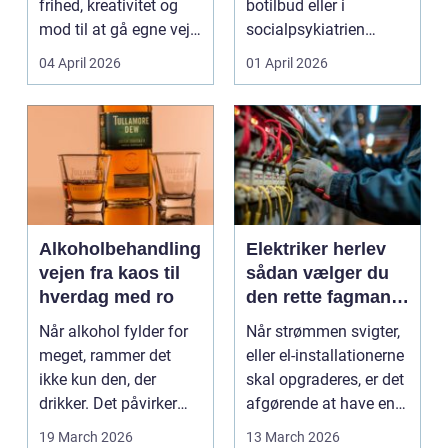
frihed, kreativitet og
botilbud eller i
mod til at gå egne veje.
socialpsykiatrien
Den samme ånd ...
pludselig ændrer sig,
04 April 2026
01 April 2026
kan...
Alkoholbehandling
Elektriker herlev
vejen fra kaos til
sådan vælger du
hverdag med ro
den rette fagmand
til dine el-opgaver
Når alkohol fylder for
Når strømmen svigter,
meget, rammer det
eller el-installationerne
ikke kun den, der
skal opgraderes, er det
drikker. Det påvirker
afgørende at have en
også familie, arbej...
pålidel...
19 March 2026
13 March 2026