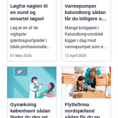
Løgfrø nøglen til
Varmepumper
en sund og
kalundborg sådan
ensartet løgavl
får du billigere og
mere bæredygtig
Løg er en af de
Mange boligejere i
varme
vigtigste
Kalundborg-området
grøntsagsafgrøder i
kigger i dag mod
både professionelle
varmepumper som en
køkkenhaver og større
vej til lavere
01 May 2026
12 April 2026
landbrugspro...
varmeregnin...
Gynækolog
Flyttefirma
københavn sådan
nordsjælland
finder du den rette
sådan får du en