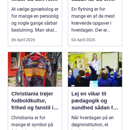
specialist
tryg og effektiv
At vælge gynækolog er
En flytning er for
flytning
for mange en personlig
mange en af de mest
og nogle gange sårbar
krævende opgaver i
beslutning. Man skal
hverdagen. Der er
både føle si...
meget at holde styr på,
06 April 2026
04 April 2026
...
Christiania trøjer
Lej en vikar til
fodboldkultur,
pædagogik og
frihed og fanstil i
sundhed sådan får
ét
du den rette hjælp
Christiania er for
Når hverdagen på en
mange et symbol på
døgninstitution, et