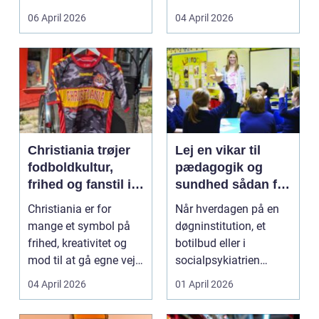
både føle si...
meget at holde styr på,
06 April 2026
04 April 2026
...
Christiania trøjer
Lej en vikar til
fodboldkultur,
pædagogik og
frihed og fanstil i
sundhed sådan får
ét
du den rette hjælp
Christiania er for
Når hverdagen på en
mange et symbol på
døgninstitution, et
frihed, kreativitet og
botilbud eller i
mod til at gå egne veje.
socialpsykiatrien
Den samme ånd ...
pludselig ændrer sig,
04 April 2026
01 April 2026
kan...