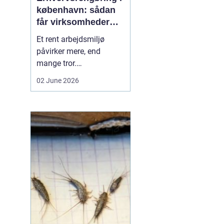
københavn: sådan
får virksomheder
mere ud af
Et rent arbejdsmiljø
hverdagen
påvirker mere, end
mange tror.
Medarbejdernes trivsel,
02 June 2026
kundernes
førstehåndsindtryk og
virksomhedens
omdømme hænger tæt
sammen med, hvordan
kontorer, fællesarealer
og ejendomme bliver
holdt. Når vi taler om
erhvervsrengøring købe...