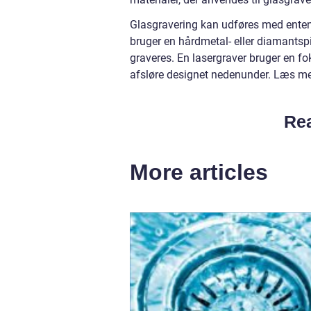
Glasgravering kan udføres med enten e
bruger en hårdmetal- eller diamantspid
graveres. En lasergraver bruger en fok
afsløre designet nedenunder. Læs m
Rea
More articles