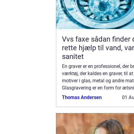
Vvs faxe sådan finder du den
rette hjælp til vand, v
sanitet
En graver er en professionel, der b
værktøj, der kaldes en graver, til a
motiver i glas, metal og andre mate
Glasgravering er en form for ætsn
der bruges syre til at skabe et des
Thomas Andersen
01 A
overfladen af et stykke glas. Syre..