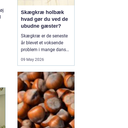
øj
Skægkræ holbæk
l
hvad gør du ved de
ubudne gæster?
Skægkræ er de seneste
år blevet et voksende
problem i mange danske
byer, og Holbæk er ingen
09 May 2026
undtagelse. De små,
langstrakte insekter
dukker ofte op i nye
boliger, renoverede
lejligheder og
parcelhuse, hvor de
langsomt breder sig fra
rum til rum. Mang...