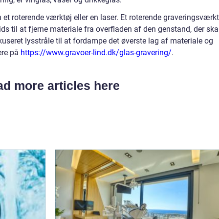
t roterende værktøj eller en laser. Et roterende graveringsværkt
s til at fjerne materiale fra overfladen af den genstand, der ska
useret lysstråle til at fordampe det øverste lag af materiale og
ere på
https://www.gravoer-lind.dk/glas-gravering/
.
d more articles here