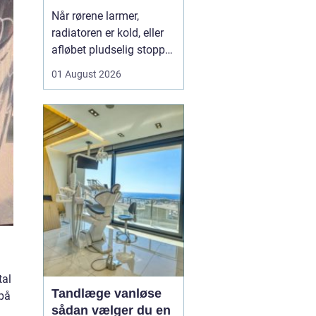
varme og sanitet
Når rørene larmer,
radiatoren er kold, eller
afløbet pludselig stopper
til, opdager man hurtigt,
01 August 2026
hvor vigtig en
driftssikker VVS-løsning
er i hverdagen. I Faxe og
omegn spiller de lokale
VVS-installatører en
central rolle for både
boligejere og virks...
tal
Tandlæge vanløse
 på
sådan vælger du en