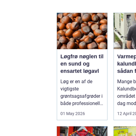
Løgfrø nøglen til
Varme
en sund og
kalund
ensartet løgavl
sådan 
billige
Løg er en af de
Mange bo
mere
vigtigste
Kalundb
bæredy
grøntsagsafgrøder i
området 
varme
både professionelle
dag mo
køkkenhaver og
varmep
01 May 2026
12 April 
større
en vej til
landbrugspro...
varmereg