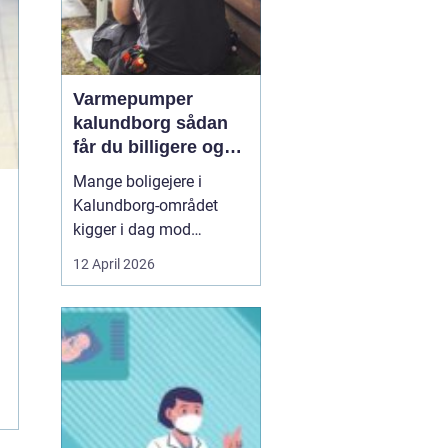
Varmepumper
kalundborg sådan
får du billigere og
mere bæredygtig
Mange boligejere i
varme
Kalundborg-området
kigger i dag mod
varmepumper som en
12 April 2026
vej til lavere
varmeregning og et mere
behageligt indeklima.
Priserne på energi
svinger, kravene til CO2-
reduktion stiger, og
gamle elradiatorer, olie-
og pillefyr bliver både ...