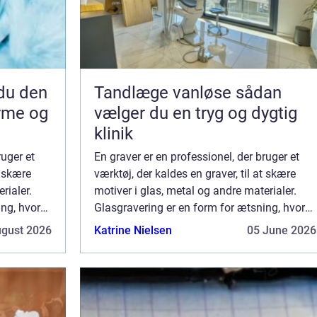
Tandlæge vanløse sådan
arme og
vælger du en tryg og dygtig
klinik
ruger et
En graver er en professionel, der bruger et
t skære
værktøj, der kaldes en graver, til at skære
rialer.
motiver i glas, metal og andre materialer.
ing, hvor
Glasgravering er en form for ætsning, hvor
ign på
der bruges syre til at skabe et design på
ugust 2026
Katrine Nielsen
05 June 2026
.
overfladen af et stykke glas. Syre...