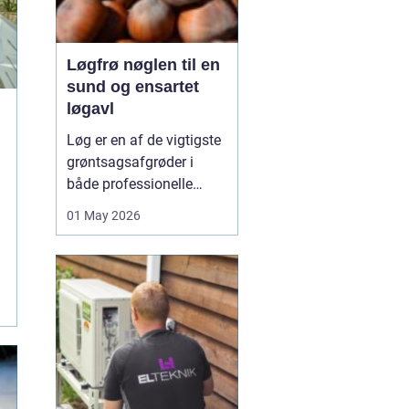
Løgfrø nøglen til en
sund og ensartet
løgavl
Løg er en af de vigtigste
grøntsagsafgrøder i
både professionelle
køkkenhaver og større
01 May 2026
landbrugsproduktioner.
Kvaliteten af løgene
starter med kvaliteten af
Løgfrø
, og små forskelle
i frøets sundhed,
sortsege...