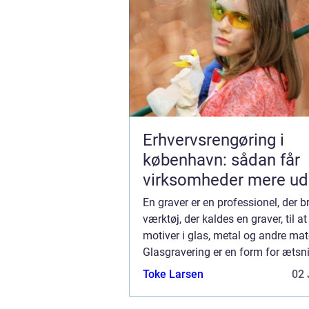
Erhvervsrengøring i
københavn: sådan får
virksomheder mere ud
hverdagen
En graver er en professionel, der b
værktøj, der kaldes en graver, til a
motiver i glas, metal og andre mate
Glasgravering er en form for ætsn
der bruges syre til at skabe et des
Toke Larsen
02 
overfladen af et stykke glas. Syre..