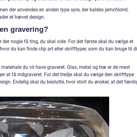
men der anvendes en anden type syre, der kaldes jernchlorid.
ader et hævet design.
 en gravering?
r der nogle få ting, du skal vide. For det første skal du vælge et
or du kan finde clip art eller skrifttyper, som du kan bruge til d
t materiale du vil have graveret. Glas, metal og træ er de mest
r at få indgraveret. For det tredje skal du vælge den skrifttype
 design. Endelig skal du beslutte, hvor stort du ønsker, at det færdi