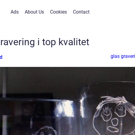
Ads
About Us
Cookies
Contact
ravering i top kvalitet
glas graver
rd