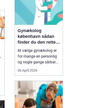
Gynækolog
københavn sådan
finder du den rette
specialist
At vælge gynækolog er
for mange en personlig
og nogle gange sårbar
beslutning. Man skal
06 April 2026
både føle sig tryg, hørt
og taget alvorligt. I en
storby som København
kan det være svært at
danne sig overblik over
de mange muligheder,