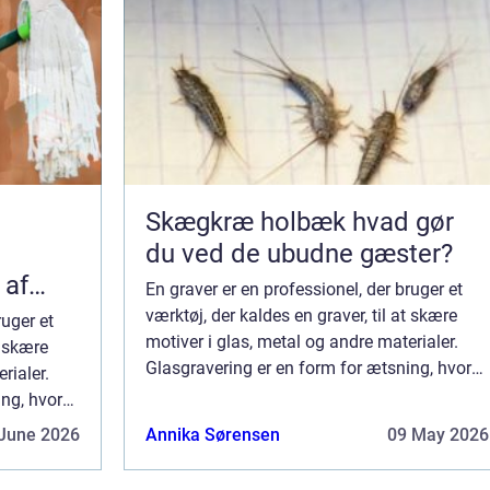
Skægkræ holbæk hvad gør
du ved de ubudne gæster?
 af
En graver er en professionel, der bruger et
værktøj, der kaldes en graver, til at skære
ruger et
motiver i glas, metal og andre materialer.
t skære
Glasgravering er en form for ætsning, hvor
rialer.
der bruges syre til at skabe et design på
ing, hvor
overfladen af et stykke glas. Syre...
ign på
June 2026
Annika Sørensen
09 May 2026
.