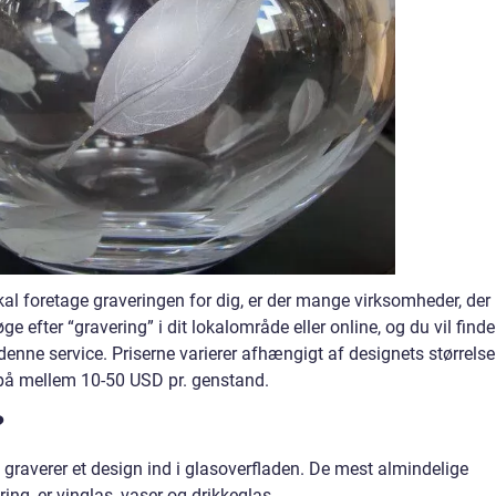
al foretage graveringen for dig, er der mange virksomheder, der
ge efter “gravering” i dit lokalområde eller online, og du vil finde
denne service. Priserne varierer afhængigt af designets størrelse
 på mellem 10-50 USD pr. genstand.
?
graverer et design ind i glasoverfladen. De mest almindelige
ring, er vinglas, vaser og drikkeglas.