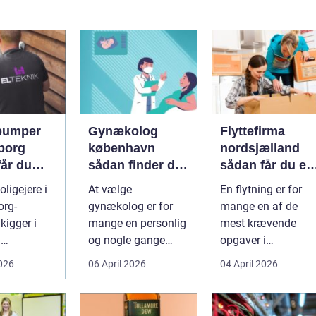
pumper
Gynækolog
Flyttefirma
borg
københavn
nordsjælland
får du
sådan finder du
sådan får du en
re og
den rette
tryg og effektiv
ligejere i
At vælge
En flytning er for
specialist
flytning
org-
gynækolog er for
mange en af de
gtig
kigger i
mange en personlig
mest krævende
d
og nogle gange
opgaver i
umper som
sårbar beslutning.
hverdagen. Der er
2026
06 April 2026
04 April 2026
 lavere
Man skal både føle
meget at holde styr
nin...
si...
på, ...