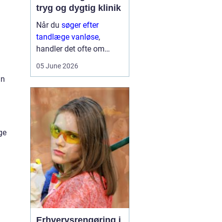
tryg og dygtig klinik
Når du
søger efter
tandlæge vanløse
,
handler det ofte om
meget mere end blot at
05 June 2026
få et hul fyldt. Du leder
in
typisk efter et sted, hvor
du kan føle dig tryg, blive
taget alvorligt og få
grundig behandling ...
ge
Erhvervsrengøring i