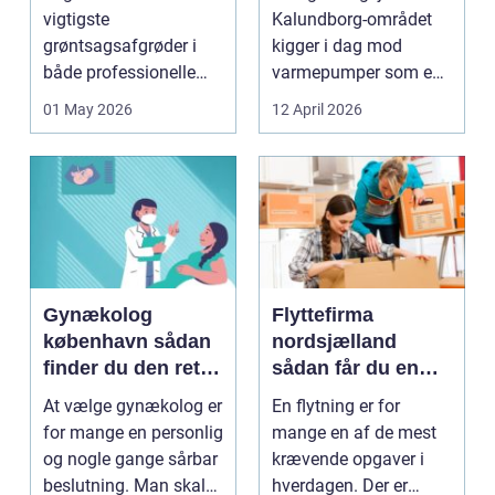
varme
vigtigste
Kalundborg-området
grøntsagsafgrøder i
kigger i dag mod
både professionelle
varmepumper som en
køkkenhaver og større
vej til lavere
01 May 2026
12 April 2026
landbrugspro...
varmeregnin...
Gynækolog
Flyttefirma
københavn sådan
nordsjælland
finder du den rette
sådan får du en
specialist
tryg og effektiv
At vælge gynækolog er
En flytning er for
flytning
for mange en personlig
mange en af de mest
og nogle gange sårbar
krævende opgaver i
beslutning. Man skal
hverdagen. Der er