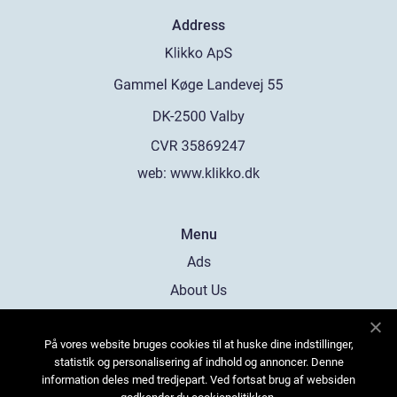
Address
web:
www.klikko.dk
Menu
Ads
About Us
Cookies
På vores website bruges cookies til at huske dine indstillinger,
Contact
statistik og personalisering af indhold og annoncer. Denne
Sitemap
information deles med tredjepart. Ved fortsat brug af websiden