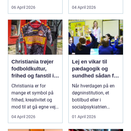
både føle si...
meget at holde styr på,
06 April 2026
04 April 2026
...
Christiania trøjer
Lej en vikar til
fodboldkultur,
pædagogik og
frihed og fanstil i
sundhed sådan får
ét
du den rette hjælp
Christiania er for
Når hverdagen på en
mange et symbol på
døgninstitution, et
frihed, kreativitet og
botilbud eller i
mod til at gå egne veje.
socialpsykiatrien
Den samme ånd ...
pludselig ændrer sig,
04 April 2026
01 April 2026
kan...