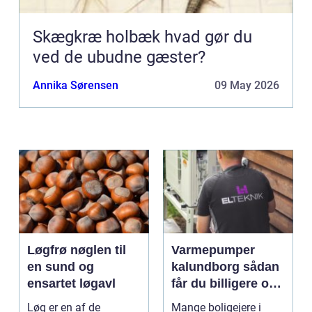
Skægkræ holbæk hvad gør du
ved de ubudne gæster?
Annika Sørensen
09 May 2026
Løgfrø nøglen til
Varmepumper
en sund og
kalundborg sådan
ensartet løgavl
får du billigere og
mere bæredygtig
Løg er en af de
Mange boligejere i