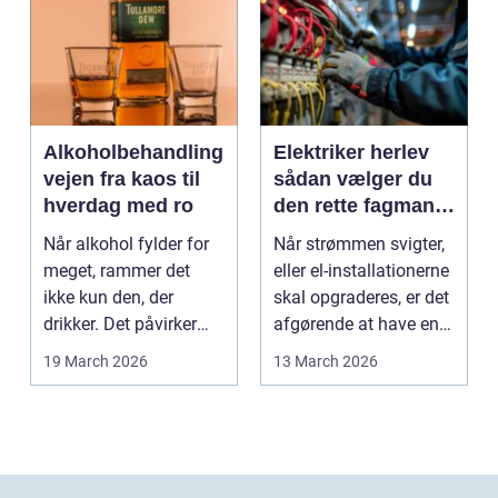
Alkoholbehandling
Elektriker herlev
vejen fra kaos til
sådan vælger du
hverdag med ro
den rette fagmand
til dine el-opgaver
Når alkohol fylder for
Når strømmen svigter,
meget, rammer det
eller el-installationerne
ikke kun den, der
skal opgraderes, er det
drikker. Det påvirker
afgørende at have en
også familie, arbej...
pålidel...
19 March 2026
13 March 2026