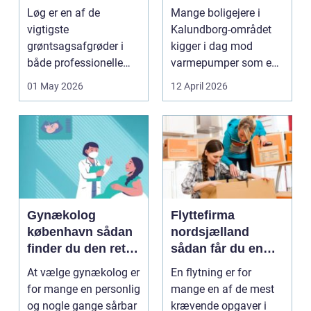
mere bæredygtig
Løg er en af de
Mange boligejere i
varme
vigtigste
Kalundborg-området
grøntsagsafgrøder i
kigger i dag mod
både professionelle
varmepumper som en
køkkenhaver og større
vej til lavere
01 May 2026
12 April 2026
landbrugspro...
varmeregnin...
Gynækolog
Flyttefirma
københavn sådan
nordsjælland
finder du den rette
sådan får du en
specialist
tryg og effektiv
At vælge gynækolog er
En flytning er for
flytning
for mange en personlig
mange en af de mest
og nogle gange sårbar
krævende opgaver i