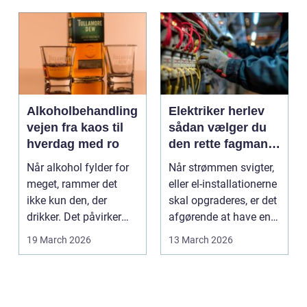
Alkoholbehandling
Elektriker herlev
vejen fra kaos til
sådan vælger du
hverdag med ro
den rette fagmand
til dine el-opgaver
Når alkohol fylder for
Når strømmen svigter,
meget, rammer det
eller el-installationerne
ikke kun den, der
skal opgraderes, er det
drikker. Det påvirker
afgørende at have en
også familie, arbej...
pålidel...
19 March 2026
13 March 2026