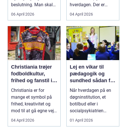
beslutning. Man skal
hverdagen. Der er
både føle si...
meget at holde styr på,
06 April 2026
04 April 2026
...
Christiania trøjer
Lej en vikar til
fodboldkultur,
pædagogik og
frihed og fanstil i
sundhed sådan får
ét
du den rette hjælp
Christiania er for
Når hverdagen på en
mange et symbol på
døgninstitution, et
frihed, kreativitet og
botilbud eller i
mod til at gå egne veje.
socialpsykiatrien
Den samme ånd ...
pludselig ændrer sig,
04 April 2026
01 April 2026
kan...