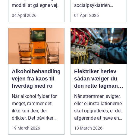
mod til at gå egne veje.
socialpsykiatrien
Den samme ånd ...
pludselig ændrer sig,
04 April 2026
01 April 2026
kan...
Alkoholbehandling
Elektriker herlev
vejen fra kaos til
sådan vælger du
hverdag med ro
den rette fagmand
til dine el-opgaver
Når alkohol fylder for
Når strømmen svigter,
meget, rammer det
eller el-installationerne
ikke kun den, der
skal opgraderes, er det
drikker. Det påvirker
afgørende at have en
også familie, arbej...
pålidel...
19 March 2026
13 March 2026