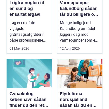
Løgfrø nøglen til
Varmepumper
en sund og
kalundborg sådan
ensartet løgavl
får du billigere og
mere bæredygtig
Løg er en af de
Mange boligejere i
varme
vigtigste
Kalundborg-området
grøntsagsafgrøder i
kigger i dag mod
både professionelle
varmepumper som en
køkkenhaver og større
vej til lavere
01 May 2026
12 April 2026
landbrugspro...
varmeregnin...
Gynækolog
Flyttefirma
københavn sådan
nordsjælland
finder du den rette
sådan får du en