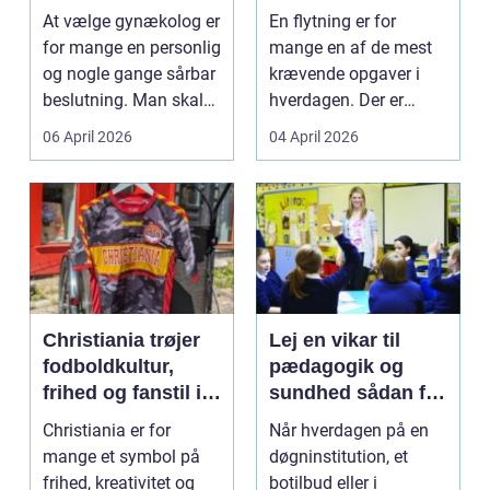
specialist
tryg og effektiv
At vælge gynækolog er
En flytning er for
flytning
for mange en personlig
mange en af de mest
og nogle gange sårbar
krævende opgaver i
beslutning. Man skal
hverdagen. Der er
både føle si...
meget at holde styr på,
06 April 2026
04 April 2026
...
Christiania trøjer
Lej en vikar til
fodboldkultur,
pædagogik og
frihed og fanstil i
sundhed sådan får
ét
du den rette hjælp
Christiania er for
Når hverdagen på en
mange et symbol på
døgninstitution, et
frihed, kreativitet og
botilbud eller i