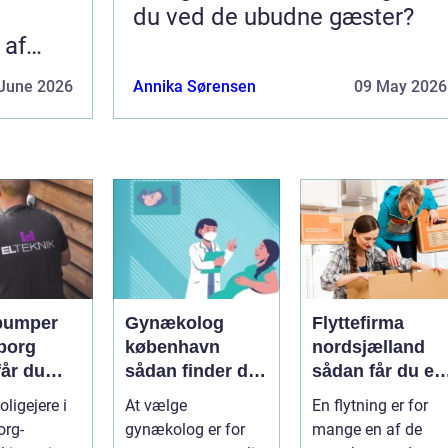
du ved de ubudne gæster?
 af
June 2026
Annika Sørensen
09 May 2026
pumper
Gynækolog
Flyttefirma
borg
københavn
nordsjælland
får du
sådan finder du
sådan får du en
re og
den rette
tryg og effektiv
ligejere i
At vælge
En flytning er for
specialist
flytning
org-
gynækolog er for
mange en af de
gtig