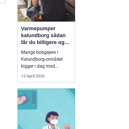
Varmepumper
kalundborg sådan
får du billigere og
mere bæredygtig
Mange boligejere i
varme
Kalundborg-området
kigger i dag mod
varmepumper som en
12 April 2026
vej til lavere
varmeregning og et mere
behageligt indeklima.
Priserne på energi
svinger, kravene til CO2-
reduktion stiger, og
gamle elradiatorer, olie-
og pillefyr bliver både ...