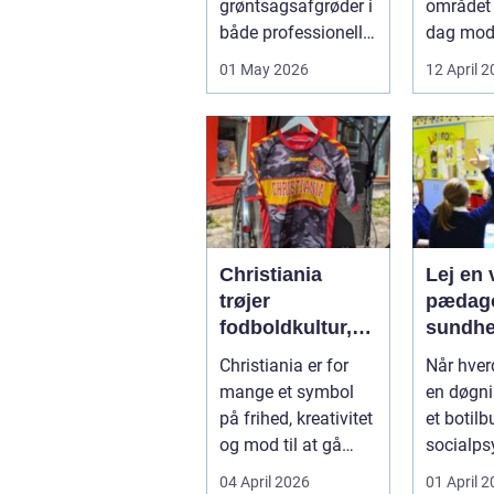
grøntsagsafgrøder i
området 
varme
både professionelle
dag mo
køkkenhaver og
varmep
01 May 2026
12 April 
større
en vej til
landbrugspro...
varmereg
Christiania
Lej en v
trøjer
pædago
fodboldkultur,
sundhed så
frihed og fanstil
får du 
Christiania er for
Når hve
i ét
hjælp
mange et symbol
en døgni
på frihed, kreativitet
et botilbu
og mod til at gå
socialps
egne veje. Den
pludseli
04 April 2026
01 April 