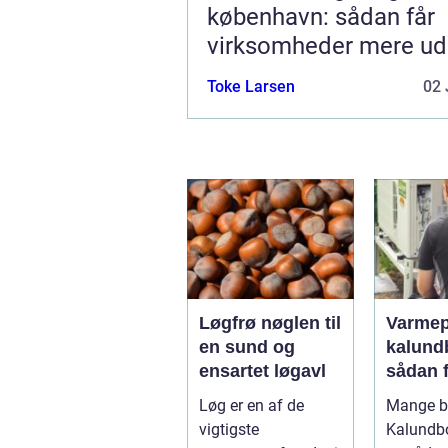
københavn: sådan får
virksomheder mere ud
hverdagen
Toke Larsen
02 
Løgfrø nøglen til
Varme
en sund og
kalund
ensartet løgavl
sådan 
billige
Løg er en af de
Mange bo
mere
vigtigste
Kalundb
bæredy