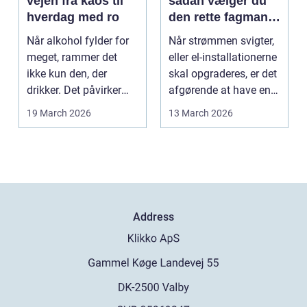
vejen fra kaos til
sådan vælger du
hverdag med ro
den rette fagmand
til dine el-opgaver
Når alkohol fylder for
Når strømmen svigter,
meget, rammer det
eller el-installationerne
ikke kun den, der
skal opgraderes, er det
drikker. Det påvirker
afgørende at have en
også familie, arbej...
pålidel...
19 March 2026
13 March 2026
Address