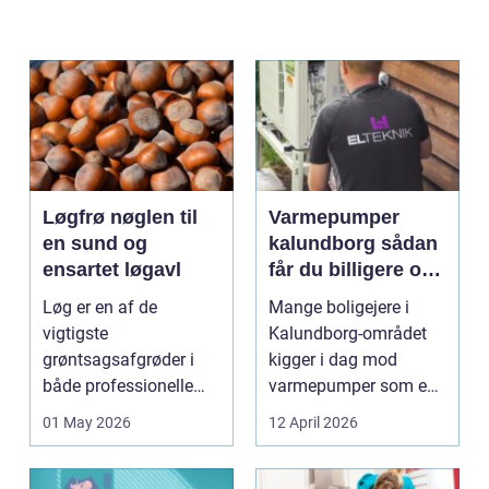
Løgfrø nøglen til
Varmepumper
en sund og
kalundborg sådan
ensartet løgavl
får du billigere og
mere bæredygtig
Løg er en af de
Mange boligejere i
varme
vigtigste
Kalundborg-området
grøntsagsafgrøder i
kigger i dag mod
både professionelle
varmepumper som en
køkkenhaver og større
vej til lavere
01 May 2026
12 April 2026
landbrugspro...
varmeregnin...