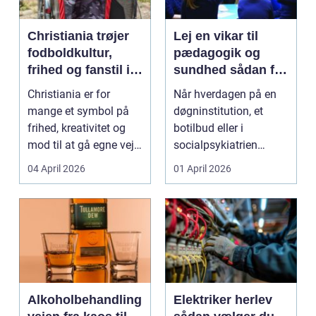
Christiania trøjer
Lej en vikar til
fodboldkultur,
pædagogik og
frihed og fanstil i
sundhed sådan får
ét
du den rette hjælp
Christiania er for
Når hverdagen på en
mange et symbol på
døgninstitution, et
frihed, kreativitet og
botilbud eller i
mod til at gå egne veje.
socialpsykiatrien
Den samme ånd ...
pludselig ændrer sig,
04 April 2026
01 April 2026
kan...
Alkoholbehandling
Elektriker herlev