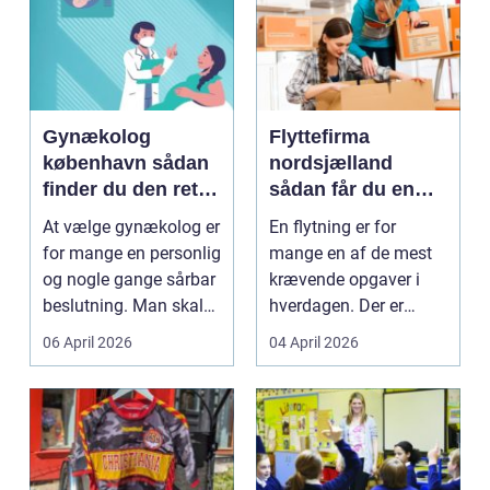
Gynækolog
Flyttefirma
københavn sådan
nordsjælland
finder du den rette
sådan får du en
specialist
tryg og effektiv
At vælge gynækolog er
En flytning er for
flytning
for mange en personlig
mange en af de mest
og nogle gange sårbar
krævende opgaver i
beslutning. Man skal
hverdagen. Der er
både føle si...
meget at holde styr på,
06 April 2026
04 April 2026
...