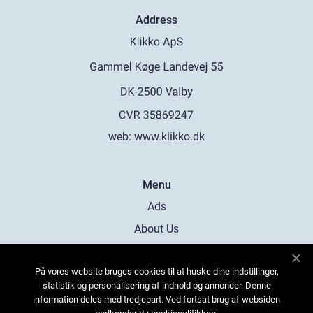
Address
web:
www.klikko.dk
Menu
Ads
About Us
Cookies
På vores website bruges cookies til at huske dine indstillinger,
Contact
statistik og personalisering af indhold og annoncer. Denne
Sitemap
information deles med tredjepart. Ved fortsat brug af websiden