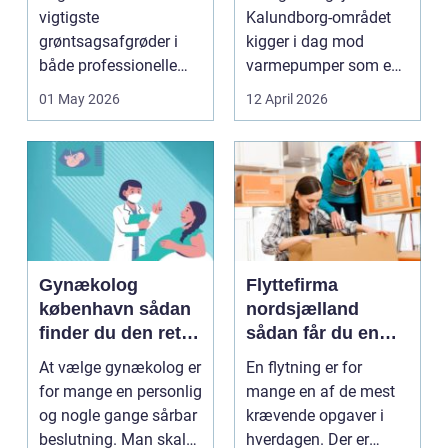
varme
vigtigste
Kalundborg-området
grøntsagsafgrøder i
kigger i dag mod
både professionelle
varmepumper som en
køkkenhaver og større
vej til lavere
01 May 2026
12 April 2026
landbrugspro...
varmeregnin...
Gynækolog
Flyttefirma
københavn sådan
nordsjælland
finder du den rette
sådan får du en
specialist
tryg og effektiv
At vælge gynækolog er
En flytning er for
flytning
for mange en personlig
mange en af de mest
og nogle gange sårbar
krævende opgaver i
beslutning. Man skal
hverdagen. Der er