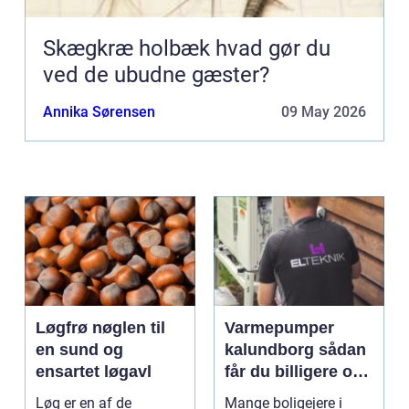
Skægkræ holbæk hvad gør du
ved de ubudne gæster?
Annika Sørensen
09 May 2026
Løgfrø nøglen til
Varmepumper
en sund og
kalundborg sådan
ensartet løgavl
får du billigere og
mere bæredygtig
Løg er en af de
Mange boligejere i