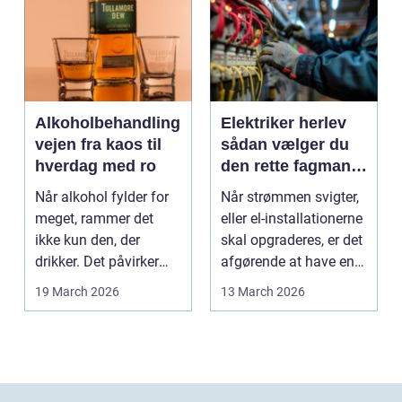
Alkoholbehandling
Elektriker herlev
vejen fra kaos til
sådan vælger du
hverdag med ro
den rette fagmand
til dine el-opgaver
Når alkohol fylder for
Når strømmen svigter,
meget, rammer det
eller el-installationerne
ikke kun den, der
skal opgraderes, er det
drikker. Det påvirker
afgørende at have en
også familie, arbej...
pålidel...
19 March 2026
13 March 2026