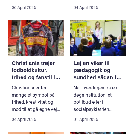
både føle si...
meget at holde styr på,
06 April 2026
04 April 2026
...
Christiania trøjer
Lej en vikar til
fodboldkultur,
pædagogik og
frihed og fanstil i
sundhed sådan får
ét
du den rette hjælp
Christiania er for
Når hverdagen på en
mange et symbol på
døgninstitution, et
frihed, kreativitet og
botilbud eller i
mod til at gå egne veje.
socialpsykiatrien
Den samme ånd ...
pludselig ændrer sig,
04 April 2026
01 April 2026
kan...