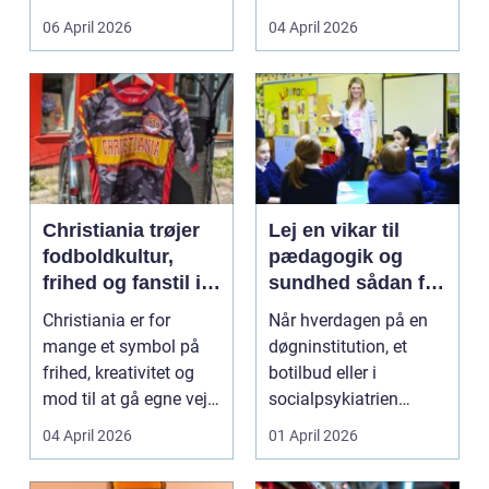
både føle si...
meget at holde styr på,
06 April 2026
04 April 2026
...
Christiania trøjer
Lej en vikar til
fodboldkultur,
pædagogik og
frihed og fanstil i
sundhed sådan får
ét
du den rette hjælp
Christiania er for
Når hverdagen på en
mange et symbol på
døgninstitution, et
frihed, kreativitet og
botilbud eller i
mod til at gå egne veje.
socialpsykiatrien
Den samme ånd ...
pludselig ændrer sig,
04 April 2026
01 April 2026
kan...