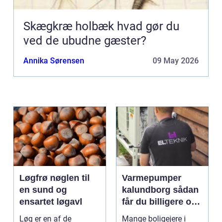
Skægkræ holbæk hvad gør du
ved de ubudne gæster?
Annika Sørensen
09 May 2026
Løgfrø nøglen til
Varmepumper
en sund og
kalundborg sådan
ensartet løgavl
får du billigere og
mere bæredygtig
Løg er en af de
Mange boligejere i