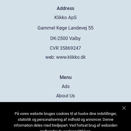
Address
web:
www.klikko.dk
Menu
Ads
About Us
Cookies
På vores website bruges cookies til at huske dine indstillinger,
Contact
statistik og personalisering af indhold og annoncer. Denne
Sitemap
information deles med tredjepart. Ved fortsat brug af websiden