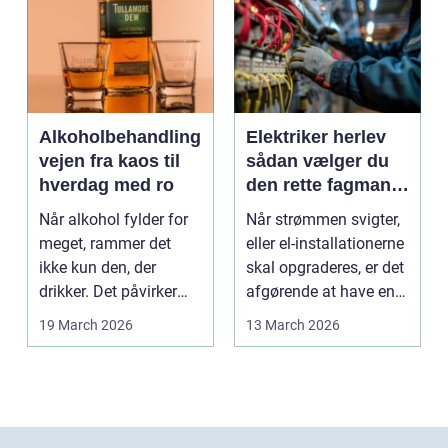
Alkoholbehandling
Elektriker herlev
vejen fra kaos til
sådan vælger du
hverdag med ro
den rette fagmand
til dine el-opgaver
Når alkohol fylder for
Når strømmen svigter,
meget, rammer det
eller el-installationerne
ikke kun den, der
skal opgraderes, er det
drikker. Det påvirker
afgørende at have en
også familie, arbej...
pålidel...
19 March 2026
13 March 2026