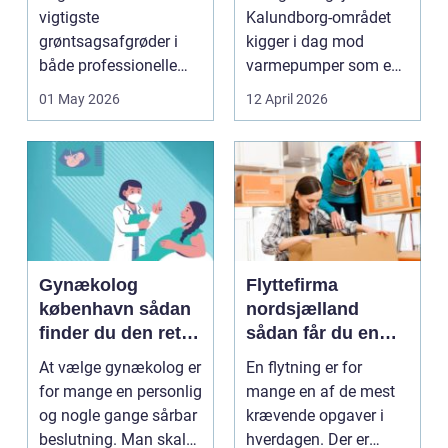
varme
vigtigste
Kalundborg-området
grøntsagsafgrøder i
kigger i dag mod
både professionelle
varmepumper som en
køkkenhaver og større
vej til lavere
01 May 2026
12 April 2026
landbrugspro...
varmeregnin...
Gynækolog
Flyttefirma
københavn sådan
nordsjælland
finder du den rette
sådan får du en
specialist
tryg og effektiv
At vælge gynækolog er
En flytning er for
flytning
for mange en personlig
mange en af de mest
og nogle gange sårbar
krævende opgaver i
beslutning. Man skal
hverdagen. Der er