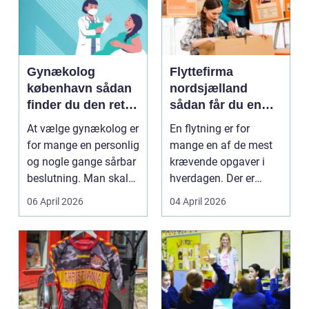
Gynækolog
Flyttefirma
københavn sådan
nordsjælland
finder du den rette
sådan får du en
specialist
tryg og effektiv
At vælge gynækolog er
En flytning er for
flytning
for mange en personlig
mange en af de mest
og nogle gange sårbar
krævende opgaver i
beslutning. Man skal
hverdagen. Der er
både føle si...
meget at holde styr på,
06 April 2026
04 April 2026
...