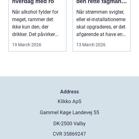
hverdag med ro
den rette fagmand
til dine el-opgaver
Når alkohol fylder for
Når strømmen svigter,
meget, rammer det
eller el-installationerne
ikke kun den, der
skal opgraderes, er det
drikker. Det påvirker
afgørende at have en
også familie, arbej...
pålidel...
19 March 2026
13 March 2026
Address