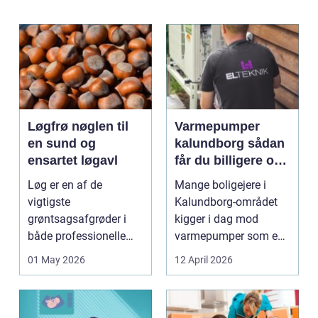
Løgfrø nøglen til
Varmepumper
en sund og
kalundborg sådan
ensartet løgavl
får du billigere og
mere bæredygtig
Løg er en af de
Mange boligejere i
varme
vigtigste
Kalundborg-området
grøntsagsafgrøder i
kigger i dag mod
både professionelle
varmepumper som en
køkkenhaver og større
vej til lavere
01 May 2026
12 April 2026
landbrugspro...
varmeregnin...