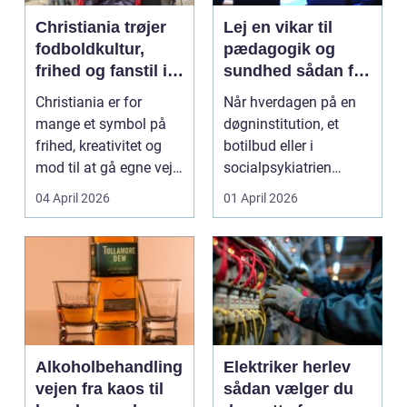
Christiania trøjer
Lej en vikar til
fodboldkultur,
pædagogik og
frihed og fanstil i
sundhed sådan får
ét
du den rette hjælp
Christiania er for
Når hverdagen på en
mange et symbol på
døgninstitution, et
frihed, kreativitet og
botilbud eller i
mod til at gå egne veje.
socialpsykiatrien
Den samme ånd ...
pludselig ændrer sig,
04 April 2026
01 April 2026
kan...
Alkoholbehandling
Elektriker herlev
vejen fra kaos til
sådan vælger du