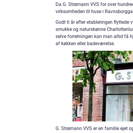
Da G. Strømann VVS for over hundred
virksomheden til huse i Ravnsborgga
Godt ti år efter etableringen flytted
smukke og naturskønne Charlottenlund
selve forretningen kan man altid få h
af køkken eller badeværelse.
G. Strømann VVS er en familie ejet 