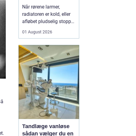
varme og sanitet
Når rørene larmer,
radiatoren er kold, eller
afløbet pludselig stopper
til, opdager man hurtigt,
01 August 2026
hvor vigtig en
driftssikker VVS-løsning
er i hverdagen. I Faxe og
omegn spiller de lokale
VVS-installatører en
central rolle for både
boligejere og virks...
Så
Tandlæge vanløse
t.
sådan vælger du en