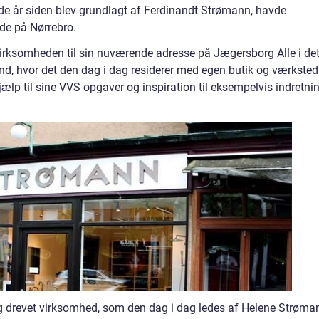
e år siden blev grundlagt af Ferdinandt Strømann, havde
de på Nørrebro.
e virksomheden til sin nuværende adresse på Jægersborg Alle i de
, hvor det den dag i dag residerer med egen butik og værksted.
jælp til sine VVS opgaver og inspiration til eksempelvis indretni
og drevet virksomhed, som den dag i dag ledes af Helene Strøma