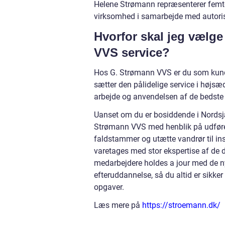
Helene Strømann repræsenterer femte 
virksomhed i samarbejde med autoris
Hvorfor skal jeg vælg
VVS service?
Hos G. Strømann VVS er du som kunde
sætter den pålidelige service i højs
arbejde og anvendelsen af de bedste 
Uanset om du er bosiddende i Nordsjæ
Strømann VVS med henblik på udførels
faldstammer og utætte vandrør til ins
varetages med stor ekspertise af de
medarbejdere holdes a jour med de n
efteruddannelse, så du altid er sikk
opgaver.
Læs mere på
https://stroemann.dk/