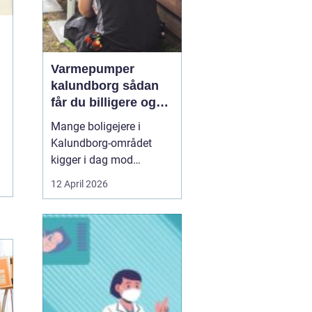
Varmepumper
kalundborg sådan
får du billigere og
mere bæredygtig
Mange boligejere i
varme
Kalundborg-området
kigger i dag mod
varmepumper som en
12 April 2026
vej til lavere
varmeregning og et mere
behageligt indeklima.
Priserne på energi
svinger, kravene til CO2-
reduktion stiger, og
gamle elradiatorer, olie-
og pillefyr bliver både ...