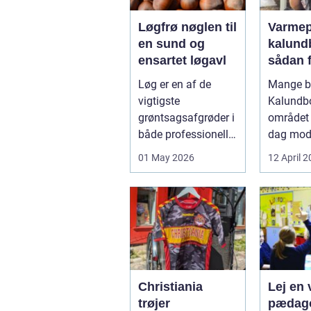
Løgfrø nøglen til
Varme
en sund og
kalund
ensartet løgavl
sådan 
billige
Løg er en af de
Mange bo
mere
vigtigste
Kalundb
bæredy
grøntsagsafgrøder i
området 
varme
både professionelle
dag mo
køkkenhaver og
varmep
01 May 2026
12 April 
større
en vej til
landbrugspro...
varmereg
Christiania
Lej en v
trøjer
pædago