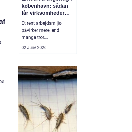
københavn: sådan
får virksomheder
mere ud af
af
Et rent arbejdsmiljø
hverdagen
påvirker mere, end
mange tror.
S
Medarbejdernes trivsel,
02 June 2026
kundernes
førstehåndsindtryk og
virksomhedens
omdømme hænger tæt
sammen med, hvordan
mpe
kontorer, fællesarealer
og ejendomme bliver
holdt. Når vi taler om
erhvervsrengøring købe...