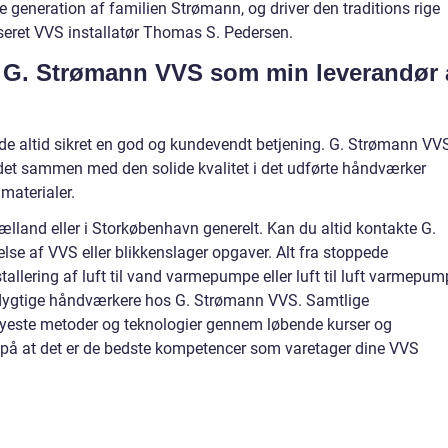
generation af familien Strømann, og driver den traditions rige
eret VVS installatør Thomas S. Pedersen.
e G. Strømann VVS som min leverandør 
 altid sikret en god og kundevendt betjening. G. Strømann VV
ædet sammen med den solide kvalitet i det udførte håndværker
materialer.
lland eller i Storkøbenhavn generelt. Kan du altid kontakte G.
e af VVS eller blikkenslager opgaver. Alt fra stoppede
tallering af luft til vand varmepumpe eller luft til luft varmepu
 dygtige håndværkere hos G. Strømann VVS. Samtlige
yeste metoder og teknologier gennem løbende kurser og
er på at det er de bedste kompetencer som varetager dine VVS