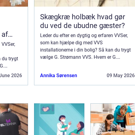
Skægkræ holbæk hvad gør
du ved de ubudne gæster?
 af
Leder du efter en dygtig og erfaren VVSer,
som kan hjælpe dig med VVS
n VVSer,
installationerne i din bolig? Så kan du trygt
vælge G. Strømann VVS. Hvem er G.
 du trygt
Strømann VVS? G. Strømann VVS er et
G.
blikkenslager og VVS firma, som siden 1899
er et
June 2026
Annika Sørensen
09 May 2026
har holdt til i Køben...
siden 1899