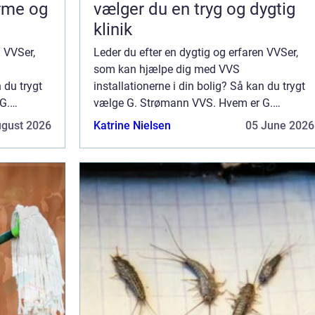
arme og
vælger du en tryg og dygtig
klinik
n VVSer,
Leder du efter en dygtig og erfaren VVSer,
som kan hjælpe dig med VVS
 du trygt
installationerne i din bolig? Så kan du trygt
G.
vælge G. Strømann VVS. Hvem er G.
er et
Strømann VVS? G. Strømann VVS er et
ugust 2026
Katrine Nielsen
05 June 2026
siden 1899
blikkenslager og VVS firma, som siden 1899
har holdt til i Køben...