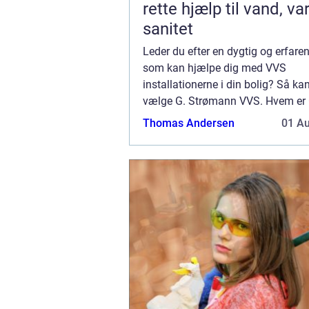
rette hjælp til vand, v
sanitet
Leder du efter en dygtig og erfare
som kan hjælpe dig med VVS
installationerne i din bolig? Så kan
vælge G. Strømann VVS. Hvem er 
Strømann VVS? G. Strømann VVS 
Thomas Andersen
01 A
blikkenslager og VVS firma, som 
har holdt til i Køben...