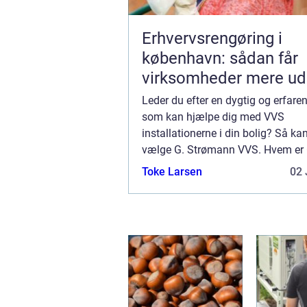
Erhvervsrengøring i
københavn: sådan får
virksomheder mere ud
hverdagen
Leder du efter en dygtig og erfare
som kan hjælpe dig med VVS
installationerne i din bolig? Så kan
vælge G. Strømann VVS. Hvem er 
Strømann VVS? G. Strømann VVS 
Toke Larsen
02 
blikkenslager og VVS firma, som 
har holdt til i Køben...