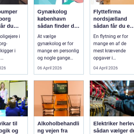
pumper
Gynækolog
Flyttefirma
borg
københavn
nordsjælland
får du
sådan finder du
sådan får du en
re og
den rette
tryg og effektiv
ligejere i
At vælge
En flytning er for
specialist
flytning
org-
gynækolog er for
mange en af de
gtig
kigger i
mange en personlig
mest krævende
d
og nogle gange
opgaver i
umper som
sårbar beslutning.
hverdagen. Der er
2026
06 April 2026
04 April 2026
 lavere
Man skal både føle
meget at holde styr
nin...
si...
på, ...
ikar til
Alkoholbehandli
Elektriker herle
gik og
ng vejen fra
sådan vælger d