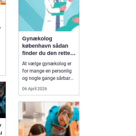
Gynækolog
københavn sådan
finder du den rette
specialist
At vælge gynækolog er
for mange en personlig
og nogle gange sårbar
beslutning. Man skal
06 April 2026
både føle sig tryg, hørt
og taget alvorligt. I en
storby som København
kan det være svært at
danne sig overblik over
v
de mange muligheder,
u