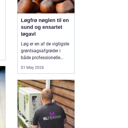
Løgfrø nøglen til en
sund og ensartet
løgavl
Løg er en af de vigtigste
grøntsagsafgrøder i
både professionelle
køkkenhaver og større
01 May 2026
landbrugsproduktioner.
Kvaliteten af løgene
starter med kvaliteten af
Løgfrø
, og små forskelle
i frøets sundhed,
sortsege...