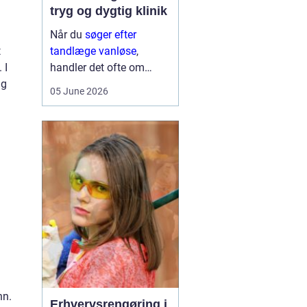
tryg og dygtig klinik
Når du
søger efter
t
tandlæge vanløse
,
 I
handler det ofte om
ng
meget mere end blot at
05 June 2026
få et hul fyldt. Du leder
typisk efter et sted, hvor
du kan føle dig tryg, blive
taget alvorligt og få
grundig behandling ...
nn.
Erhvervsrengøring i