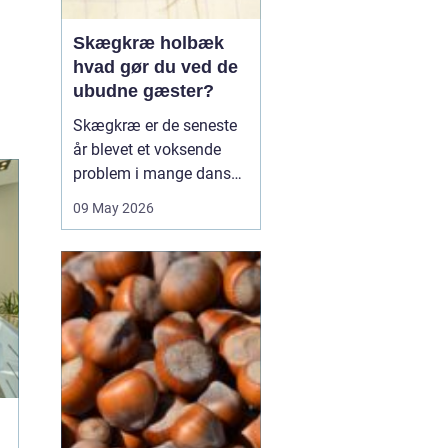
Skægkræ holbæk
hvad gør du ved de
ubudne gæster?
Skægkræ er de seneste
år blevet et voksende
problem i mange danske
byer, og Holbæk er ingen
09 May 2026
undtagelse. De små,
langstrakte insekter
dukker ofte op i nye
boliger, renoverede
lejligheder og
parcelhuse, hvor de
langsomt breder sig fra
rum til rum. Mang...