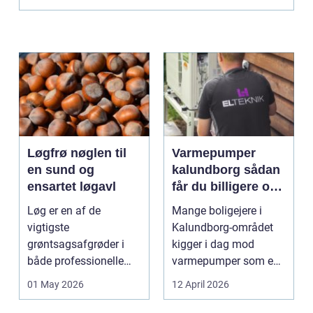
Løgfrø nøglen til
Varmepumper
en sund og
kalundborg sådan
ensartet løgavl
får du billigere og
mere bæredygtig
Løg er en af de
Mange boligejere i
varme
vigtigste
Kalundborg-området
grøntsagsafgrøder i
kigger i dag mod
både professionelle
varmepumper som en
køkkenhaver og større
vej til lavere
01 May 2026
12 April 2026
landbrugspro...
varmeregnin...