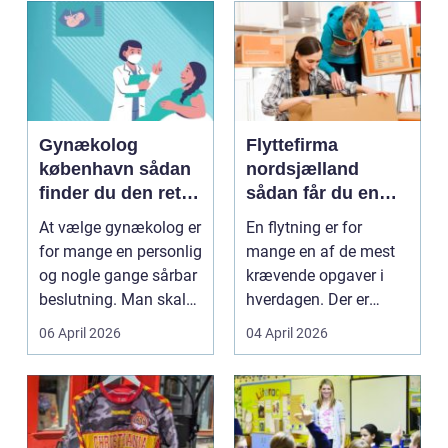
Gynækolog
Flyttefirma
københavn sådan
nordsjælland
finder du den rette
sådan får du en
specialist
tryg og effektiv
At vælge gynækolog er
En flytning er for
flytning
for mange en personlig
mange en af de mest
og nogle gange sårbar
krævende opgaver i
beslutning. Man skal
hverdagen. Der er
både føle si...
meget at holde styr på,
06 April 2026
04 April 2026
...