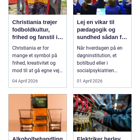
Christiania trøjer
Lej en vikar til
fodboldkultur,
pædagogik og
frihed og fanstil i
sundhed sådan får
ét
du den rette hjælp
Christiania er for
Når hverdagen på en
mange et symbol på
døgninstitution, et
frihed, kreativitet og
botilbud eller i
mod til at gå egne veje.
socialpsykiatrien
Den samme ånd ...
pludselig ændrer sig,
04 April 2026
01 April 2026
kan...
Alkoholbehandling
Elektriker herlev