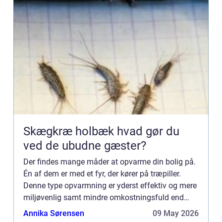
Skægkræ holbæk hvad gør du
ved de ubudne gæster?
Der findes mange måder at opvarme din bolig på.
Én af dem er med et fyr, der kører på træpiller.
Denne type opvarmning er yderst effektiv og mere
miljøvenlig samt mindre omkostningsfuld end
f.eks. et oliefyr. Når du fyrer med træpiller, er det
Annika Sørensen
09 May 2026
vigtig...