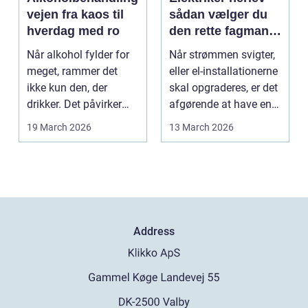
vejen fra kaos til
sådan vælger du
hverdag med ro
den rette fagmand
til dine el-opgaver
Når alkohol fylder for
Når strømmen svigter,
meget, rammer det
eller el-installationerne
ikke kun den, der
skal opgraderes, er det
drikker. Det påvirker
afgørende at have en
også familie, arbej...
pålidel...
19 March 2026
13 March 2026
Address