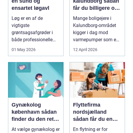
en sund og
kalundborg sådan
ensartet løgavl
får du billigere og
mere bæredygtig
Løg er en af de
Mange boligejere i
varme
vigtigste
Kalundborg-området
grøntsagsafgrøder i
kigger i dag mod
både professionelle
varmepumper som en
køkkenhaver og større
vej til lavere
01 May 2026
12 April 2026
landbrugspro...
varmeregnin...
Gynækolog
Flyttefirma
københavn sådan
nordsjælland
finder du den rette
sådan får du en
specialist
tryg og effektiv
At vælge gynækolog er
En flytning er for