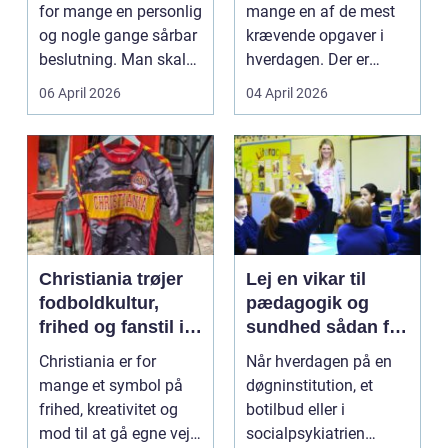
flytning
for mange en personlig
mange en af de mest
og nogle gange sårbar
krævende opgaver i
beslutning. Man skal
hverdagen. Der er
både føle si...
meget at holde styr på,
06 April 2026
04 April 2026
...
Christiania trøjer
Lej en vikar til
fodboldkultur,
pædagogik og
frihed og fanstil i
sundhed sådan får
ét
du den rette hjælp
Christiania er for
Når hverdagen på en
mange et symbol på
døgninstitution, et
frihed, kreativitet og
botilbud eller i
mod til at gå egne veje.
socialpsykiatrien