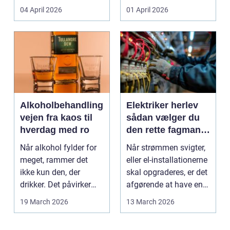
Den samme ånd ...
pludselig ændrer sig,
04 April 2026
01 April 2026
kan...
Alkoholbehandling
Elektriker herlev
vejen fra kaos til
sådan vælger du
hverdag med ro
den rette fagmand
til dine el-opgaver
Når alkohol fylder for
Når strømmen svigter,
meget, rammer det
eller el-installationerne
ikke kun den, der
skal opgraderes, er det
drikker. Det påvirker
afgørende at have en
også familie, arbej...
pålidel...
19 March 2026
13 March 2026