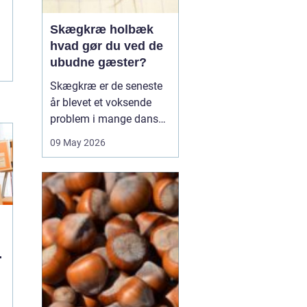
Skægkræ holbæk
hvad gør du ved de
ubudne gæster?
Skægkræ er de seneste
år blevet et voksende
problem i mange danske
byer, og Holbæk er ingen
09 May 2026
undtagelse. De små,
langstrakte insekter
dukker ofte op i nye
boliger, renoverede
lejligheder og
parcelhuse, hvor de
langsomt breder sig fra
rum til rum. Mang...