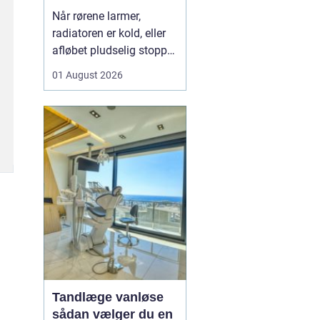
varme og sanitet
Når rørene larmer,
radiatoren er kold, eller
afløbet pludselig stopper
til, opdager man hurtigt,
01 August 2026
hvor vigtig en
driftssikker VVS-løsning
er i hverdagen. I Faxe og
omegn spiller de lokale
VVS-installatører en
central rolle for både
boligejere og virks...
Tandlæge vanløse
sådan vælger du en