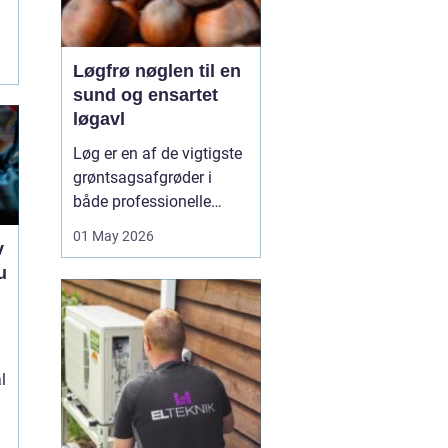
Løgfrø nøglen til en
sund og ensartet
løgavl
Løg er en af de vigtigste
grøntsagsafgrøder i
både professionelle
køkkenhaver og større
01 May 2026
v
landbrugsproduktioner.
u
Kvaliteten af løgene
starter med kvaliteten af
e
Løgfrø
, og små forskelle
i frøets sundhed,
sortsege...
l