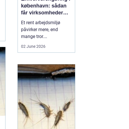
københavn: sådan
får virksomheder
mere ud af
Et rent arbejdsmiljø
hverdagen
påvirker mere, end
mange tror.
Medarbejdernes trivsel,
02 June 2026
kundernes
førstehåndsindtryk og
virksomhedens
omdømme hænger tæt
sammen med, hvordan
kontorer, fællesarealer
og ejendomme bliver
holdt. Når vi taler om
erhvervsrengøring købe...