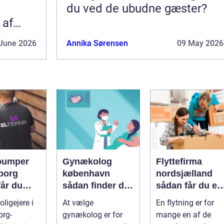
du ved de ubudne gæster?
 af
June 2026
Annika Sørensen
09 May 2026
pumper
Gynækolog
Flyttefirma
borg
københavn
nordsjælland
får du
sådan finder du
sådan får du en
re og
den rette
tryg og effektiv
ligejere i
At vælge
En flytning er for
specialist
flytning
org-
gynækolog er for
mange en af de
gtig