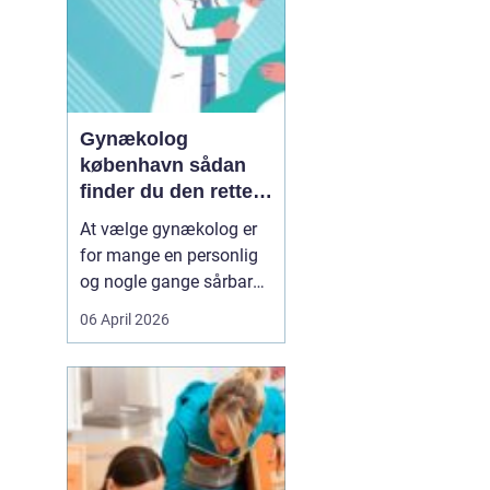
Gynækolog
københavn sådan
finder du den rette
specialist
At vælge gynækolog er
for mange en personlig
og nogle gange sårbar
beslutning. Man skal
06 April 2026
både føle sig tryg, hørt
og taget alvorligt. I en
storby som København
kan det være svært at
danne sig overblik over
de mange muligheder,