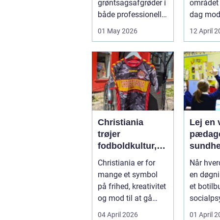
grøntsagsafgrøder i
området 
varme
både professionelle
dag mo
køkkenhaver og
varmep
01 May 2026
12 April 
større
en vej til
landbrugspro...
varmereg
Christiania
Lej en v
trøjer
pædago
fodboldkultur,
sundhed så
frihed og fanstil
får du 
Christiania er for
Når hve
i ét
hjælp
mange et symbol
en døgni
på frihed, kreativitet
et botilbu
og mod til at gå
socialps
egne veje. Den
pludseli
04 April 2026
01 April 