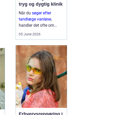
tryg og dygtig klinik
Når du
søger efter
tandlæge vanløse
,
handler det ofte om
meget mere end blot at
05 June 2026
få et hul fyldt. Du leder
typisk efter et sted, hvor
du kan føle dig tryg, blive
taget alvorligt og få
grundig behandling ...
Erhvervsrengøring i