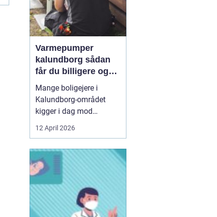
Varmepumper
kalundborg sådan
får du billigere og
mere bæredygtig
Mange boligejere i
varme
Kalundborg-området
kigger i dag mod
varmepumper som en
12 April 2026
vej til lavere
varmeregning og et mere
behageligt indeklima.
Priserne på energi
svinger, kravene til CO2-
reduktion stiger, og
gamle elradiatorer, olie-
og pillefyr bliver både ...