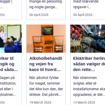
kigger i
mange en personlig
mest krævende
d
og nogle gange
opgaver i
umper som
sårbar beslutning.
hverdagen. Der er
2026
06 April 2026
04 April 2026
 lavere
Man skal både føle
meget at holde styr
nin...
si...
på, ...
ikar til
Alkoholbehandli
Elektriker herle
gik og
ng vejen fra
sådan vælger d
dan
kaos til hverdag
den rette
den rette
med ro
fagmand til din
rdagen på
Når alkohol fylder
Når strømmen
el-opgaver
nstitution,
for meget, rammer
svigter, eller el-
d eller i
det ikke kun den, der
installationerne ska
ykiatrien
drikker. Det påvirker
opgraderes, er det
g ændrer
også familie, arbej...
afgørende at have
2026
19 March 2026
13 March 2026