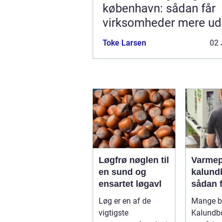
københavn: sådan får
virksomheder mere ud
hverdagen
Toke Larsen
02 
Løgfrø nøglen til
Varme
en sund og
kalund
ensartet løgavl
sådan 
billige
Løg er en af de
Mange bo
mere
vigtigste
Kalundb
bæredy