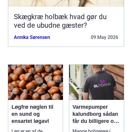
Skægkræ holbæk hvad gør du
ved de ubudne gæster?
Annika Sørensen
09 May 2026
Løgfrø nøglen til
Varmepumper
en sund og
kalundborg sådan
ensartet løgavl
får du billigere og
mere bæredygtig
Løg er en af de
Mange boligejere i