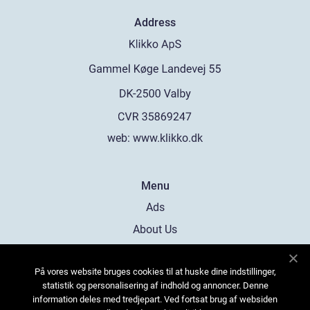
Address
web:
www.klikko.dk
Menu
Ads
About Us
Cookies
På vores website bruges cookies til at huske dine indstillinger,
Contact
statistik og personalisering af indhold og annoncer. Denne
Sitemap
information deles med tredjepart. Ved fortsat brug af websiden