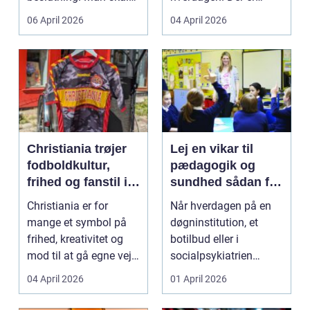
både føle si...
meget at holde styr på,
06 April 2026
04 April 2026
...
Christiania trøjer
Lej en vikar til
fodboldkultur,
pædagogik og
frihed og fanstil i
sundhed sådan får
ét
du den rette hjælp
Christiania er for
Når hverdagen på en
mange et symbol på
døgninstitution, et
frihed, kreativitet og
botilbud eller i
mod til at gå egne veje.
socialpsykiatrien
Den samme ånd ...
pludselig ændrer sig,
04 April 2026
01 April 2026
kan...