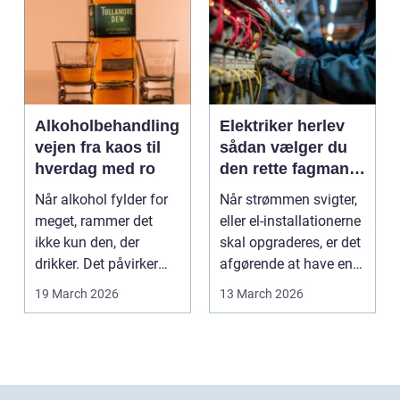
Alkoholbehandling
Elektriker herlev
vejen fra kaos til
sådan vælger du
hverdag med ro
den rette fagmand
til dine el-opgaver
Når alkohol fylder for
Når strømmen svigter,
meget, rammer det
eller el-installationerne
ikke kun den, der
skal opgraderes, er det
drikker. Det påvirker
afgørende at have en
også familie, arbej...
pålidel...
19 March 2026
13 March 2026