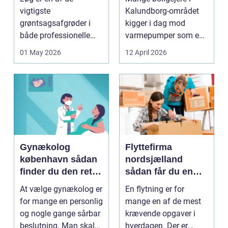
varme
vigtigste
Kalundborg-området
grøntsagsafgrøder i
kigger i dag mod
både professionelle
varmepumper som en
køkkenhaver og større
vej til lavere
01 May 2026
12 April 2026
landbrugspro...
varmeregnin...
Gynækolog
Flyttefirma
københavn sådan
nordsjælland
finder du den rette
sådan får du en
specialist
tryg og effektiv
At vælge gynækolog er
En flytning er for
flytning
for mange en personlig
mange en af de mest
og nogle gange sårbar
krævende opgaver i
beslutning. Man skal
hverdagen. Der er