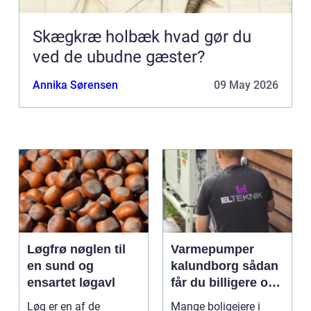
Skægkræ holbæk hvad gør du
ved de ubudne gæster?
Annika Sørensen
09 May 2026
Løgfrø nøglen til
Varmepumper
en sund og
kalundborg sådan
ensartet løgavl
får du billigere og
mere bæredygtig
Løg er en af de
Mange boligejere i