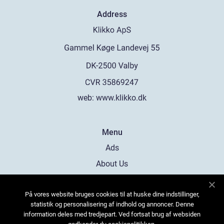
Address
web:
www.klikko.dk
Menu
Ads
About Us
Cookies
På vores website bruges cookies til at huske dine indstillinger,
Contact
statistik og personalisering af indhold og annoncer. Denne
Sitemap
information deles med tredjepart. Ved fortsat brug af websiden