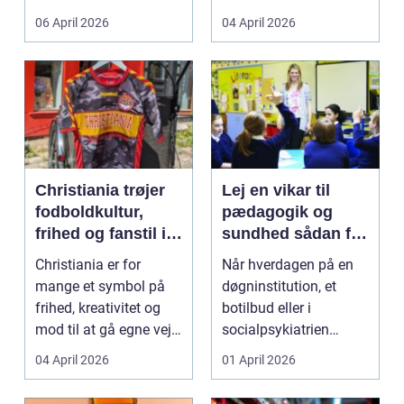
både føle si...
meget at holde styr på,
06 April 2026
04 April 2026
...
Christiania trøjer
Lej en vikar til
fodboldkultur,
pædagogik og
frihed og fanstil i
sundhed sådan får
ét
du den rette hjælp
Christiania er for
Når hverdagen på en
mange et symbol på
døgninstitution, et
frihed, kreativitet og
botilbud eller i
mod til at gå egne veje.
socialpsykiatrien
Den samme ånd ...
pludselig ændrer sig,
04 April 2026
01 April 2026
kan...