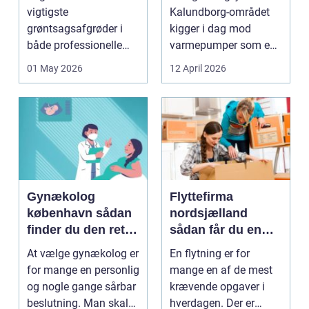
varme
vigtigste
Kalundborg-området
grøntsagsafgrøder i
kigger i dag mod
både professionelle
varmepumper som en
køkkenhaver og større
vej til lavere
01 May 2026
12 April 2026
landbrugspro...
varmeregnin...
Gynækolog
Flyttefirma
københavn sådan
nordsjælland
finder du den rette
sådan får du en
specialist
tryg og effektiv
At vælge gynækolog er
En flytning er for
flytning
for mange en personlig
mange en af de mest
og nogle gange sårbar
krævende opgaver i
beslutning. Man skal
hverdagen. Der er