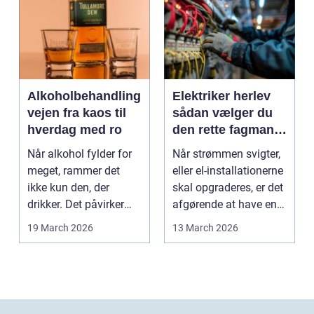
Alkoholbehandling
Elektriker herlev
vejen fra kaos til
sådan vælger du
hverdag med ro
den rette fagmand
til dine el-opgaver
Når alkohol fylder for
Når strømmen svigter,
meget, rammer det
eller el-installationerne
ikke kun den, der
skal opgraderes, er det
drikker. Det påvirker
afgørende at have en
også familie, arbej...
pålidel...
19 March 2026
13 March 2026