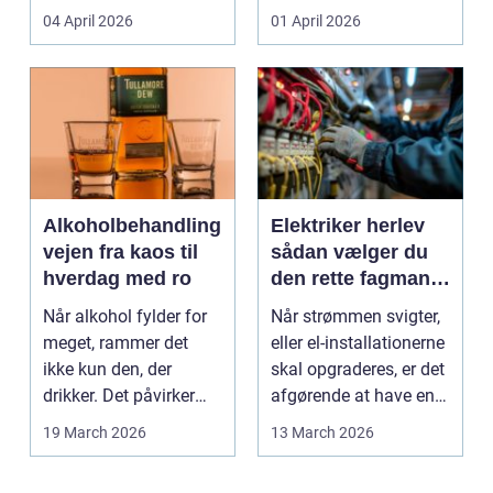
Den samme ånd ...
pludselig ændrer sig,
04 April 2026
01 April 2026
kan...
Alkoholbehandling
Elektriker herlev
vejen fra kaos til
sådan vælger du
hverdag med ro
den rette fagmand
til dine el-opgaver
Når alkohol fylder for
Når strømmen svigter,
meget, rammer det
eller el-installationerne
ikke kun den, der
skal opgraderes, er det
drikker. Det påvirker
afgørende at have en
også familie, arbej...
pålidel...
19 March 2026
13 March 2026