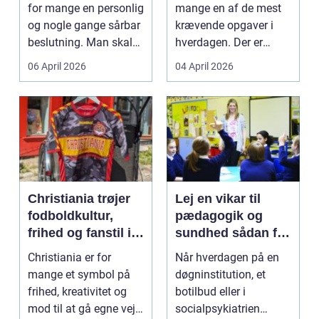
flytning
for mange en personlig
mange en af de mest
og nogle gange sårbar
krævende opgaver i
beslutning. Man skal
hverdagen. Der er
både føle si...
meget at holde styr på,
06 April 2026
04 April 2026
...
Christiania trøjer
Lej en vikar til
fodboldkultur,
pædagogik og
frihed og fanstil i
sundhed sådan får
ét
du den rette hjælp
Christiania er for
Når hverdagen på en
mange et symbol på
døgninstitution, et
frihed, kreativitet og
botilbud eller i
mod til at gå egne veje.
socialpsykiatrien