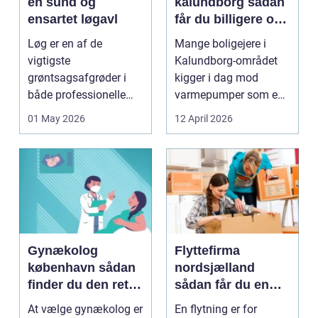
en sund og
kalundborg sådan
ensartet løgavl
får du billigere og
mere bæredygtig
Løg er en af de
Mange boligejere i
varme
vigtigste
Kalundborg-området
grøntsagsafgrøder i
kigger i dag mod
både professionelle
varmepumper som en
køkkenhaver og større
vej til lavere
01 May 2026
12 April 2026
landbrugspro...
varmeregnin...
Gynækolog
Flyttefirma
københavn sådan
nordsjælland
finder du den rette
sådan får du en
specialist
tryg og effektiv
At vælge gynækolog er
En flytning er for