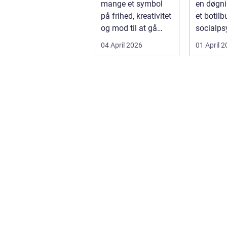
mange et symbol
en døgni
på frihed, kreativitet
et botilbu
og mod til at gå
socialps
egne veje. Den
pludseli
04 April 2026
01 April 
samme ånd ...
sig, kan..