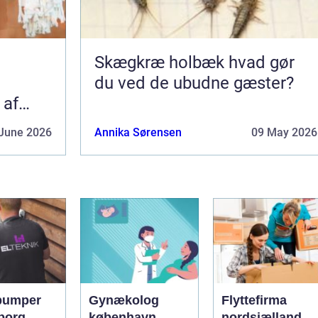
Skægkræ holbæk hvad gør
du ved de ubudne gæster?
 af
June 2026
Annika Sørensen
09 May 2026
pumper
Gynækolog
Flyttefirma
borg
københavn
nordsjælland