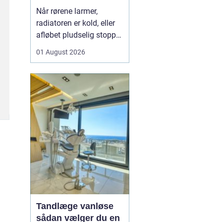
varme og sanitet
Når rørene larmer,
radiatoren er kold, eller
afløbet pludselig stopper
til, opdager man hurtigt,
01 August 2026
hvor vigtig en
driftssikker VVS-løsning
er i hverdagen. I Faxe og
omegn spiller de lokale
VVS-installatører en
central rolle for både
boligejere og virks...
Tandlæge vanløse
sådan vælger du en