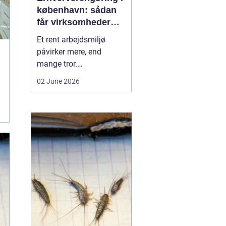
københavn: sådan
får virksomheder
mere ud af
Et rent arbejdsmiljø
hverdagen
påvirker mere, end
mange tror.
Medarbejdernes trivsel,
02 June 2026
kundernes
førstehåndsindtryk og
virksomhedens
omdømme hænger tæt
sammen med, hvordan
kontorer, fællesarealer
og ejendomme bliver
holdt. Når vi taler om
erhvervsrengøring købe...