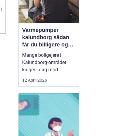
l
Varmepumper
kalundborg sådan
får du billigere og
mere bæredygtig
Mange boligejere i
varme
Kalundborg-området
kigger i dag mod
varmepumper som en
12 April 2026
vej til lavere
varmeregning og et mere
behageligt indeklima.
Priserne på energi
svinger, kravene til CO2-
reduktion stiger, og
gamle elradiatorer, olie-
og pillefyr bliver både ...