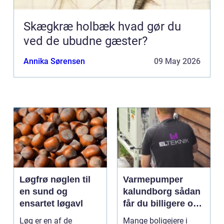
Skægkræ holbæk hvad gør du
ved de ubudne gæster?
Annika Sørensen
09 May 2026
Løgfrø nøglen til
Varmepumper
en sund og
kalundborg sådan
ensartet løgavl
får du billigere og
mere bæredygtig
Løg er en af de
Mange boligejere i