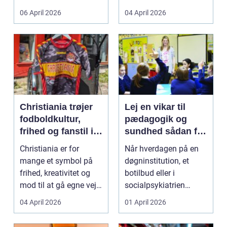
både føle si...
meget at holde styr på,
06 April 2026
04 April 2026
...
Christiania trøjer
Lej en vikar til
fodboldkultur,
pædagogik og
frihed og fanstil i
sundhed sådan får
ét
du den rette hjælp
Christiania er for
Når hverdagen på en
mange et symbol på
døgninstitution, et
frihed, kreativitet og
botilbud eller i
mod til at gå egne veje.
socialpsykiatrien
Den samme ånd ...
pludselig ændrer sig,
04 April 2026
01 April 2026
kan...