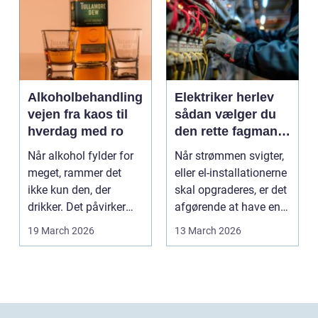
Alkoholbehandling
Elektriker herlev
vejen fra kaos til
sådan vælger du
hverdag med ro
den rette fagmand
til dine el-opgaver
Når alkohol fylder for
Når strømmen svigter,
meget, rammer det
eller el-installationerne
ikke kun den, der
skal opgraderes, er det
drikker. Det påvirker
afgørende at have en
også familie, arbej...
pålidel...
19 March 2026
13 March 2026