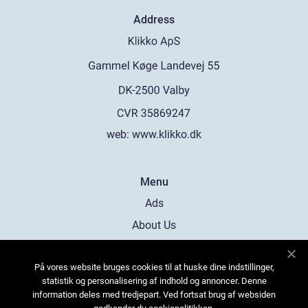
Address
web:
www.klikko.dk
Menu
Ads
About Us
Cookies
På vores website bruges cookies til at huske dine indstillinger,
Contact
statistik og personalisering af indhold og annoncer. Denne
Sitemap
information deles med tredjepart. Ved fortsat brug af websiden