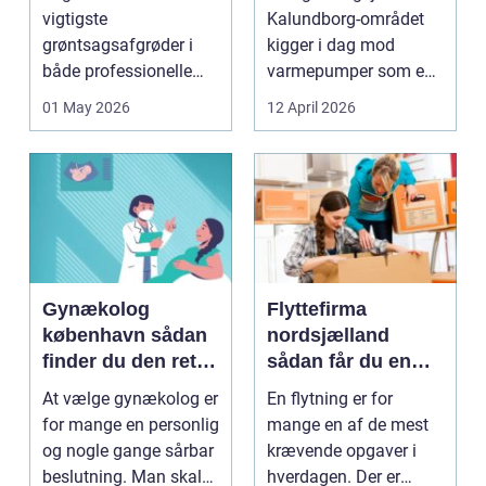
varme
vigtigste
Kalundborg-området
grøntsagsafgrøder i
kigger i dag mod
både professionelle
varmepumper som en
køkkenhaver og større
vej til lavere
01 May 2026
12 April 2026
landbrugspro...
varmeregnin...
Gynækolog
Flyttefirma
københavn sådan
nordsjælland
finder du den rette
sådan får du en
specialist
tryg og effektiv
At vælge gynækolog er
En flytning er for
flytning
for mange en personlig
mange en af de mest
og nogle gange sårbar
krævende opgaver i
beslutning. Man skal
hverdagen. Der er