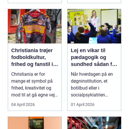
...
Christiania trøjer
Lej en vikar til
fodboldkultur,
pædagogik og
frihed og fanstil i
sundhed sådan får
ét
du den rette hjælp
Christiania er for
Når hverdagen på en
mange et symbol på
døgninstitution, et
frihed, kreativitet og
botilbud eller i
mod til at gå egne veje.
socialpsykiatrien
Den samme ånd ...
pludselig ændrer sig,
04 April 2026
01 April 2026
kan...