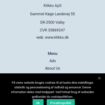
web:
www.klikko.dk
Menu
Ads
About Us
Cookies
På vores website bruges cookies til at huske dine indstillinger,
Contact
statistik og personalisering af indhold og annoncer. Denne
Sitemap
information deles med tredjepart. Ved fortsat brug af websiden
godkender du cookiepolitikken.
Ok
Privatlivspolitik