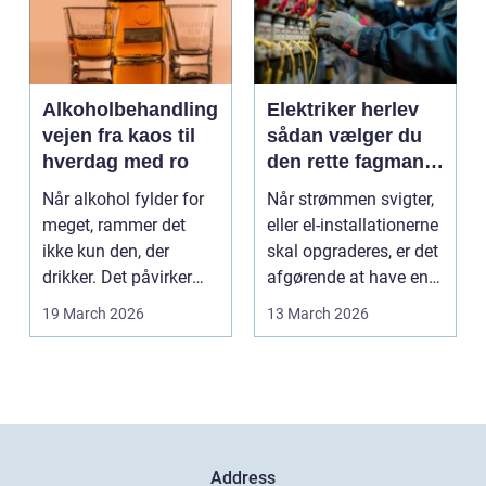
Alkoholbehandling
Elektriker herlev
vejen fra kaos til
sådan vælger du
hverdag med ro
den rette fagmand
til dine el-opgaver
Når alkohol fylder for
Når strømmen svigter,
meget, rammer det
eller el-installationerne
ikke kun den, der
skal opgraderes, er det
drikker. Det påvirker
afgørende at have en
også familie, arbej...
pålidel...
19 March 2026
13 March 2026
Address