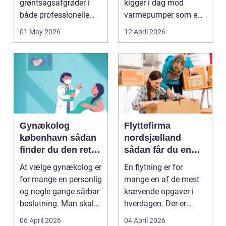
grøntsagsafgrøder i
kigger i dag mod
både professionelle
varmepumper som en
køkkenhaver og større
vej til lavere
01 May 2026
12 April 2026
landbrugspro...
varmeregnin...
Gynækolog
Flyttefirma
københavn sådan
nordsjælland
finder du den rette
sådan får du en
specialist
tryg og effektiv
At vælge gynækolog er
En flytning er for
flytning
for mange en personlig
mange en af de mest
og nogle gange sårbar
krævende opgaver i
beslutning. Man skal
hverdagen. Der er
både føle si...
meget at holde styr på,
06 April 2026
04 April 2026