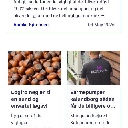
farligt, så derfor er det vigtigt at det bliver udført
100% sikkert. Det bliver det også gjort, og det
bliver det gjort med de helt rigtige maskiner –
hvilket er med til at sik...
Annika Sørensen
09 May 2026
Løgfrø nøglen til
Varmepumper
en sund og
kalundborg sådan
ensartet løgavl
får du billigere og
mere bæredygtig
Løg er en af de
Mange boligejere i
varme
vigtigste
Kalundborg-området