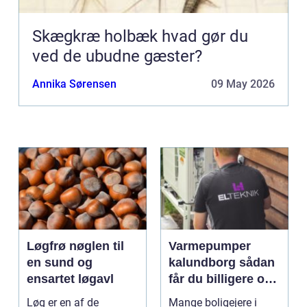
Skægkræ holbæk hvad gør du
ved de ubudne gæster?
Annika Sørensen
09 May 2026
Løgfrø nøglen til
Varmepumper
en sund og
kalundborg sådan
ensartet løgavl
får du billigere og
mere bæredygtig
Løg er en af de
Mange boligejere i