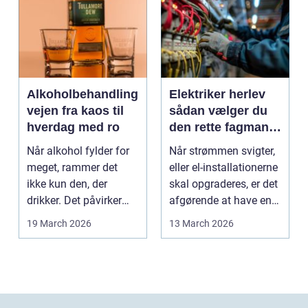
Alkoholbehandling
Elektriker herlev
vejen fra kaos til
sådan vælger du
hverdag med ro
den rette fagmand
til dine el-opgaver
Når alkohol fylder for
Når strømmen svigter,
meget, rammer det
eller el-installationerne
ikke kun den, der
skal opgraderes, er det
drikker. Det påvirker
afgørende at have en
også familie, arbej...
pålidel...
19 March 2026
13 March 2026