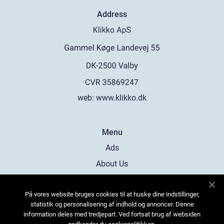
Address
web:
www.klikko.dk
Menu
Ads
About Us
Cookies
På vores website bruges cookies til at huske dine indstillinger,
Contact
statistik og personalisering af indhold og annoncer. Denne
Sitemap
information deles med tredjepart. Ved fortsat brug af websiden