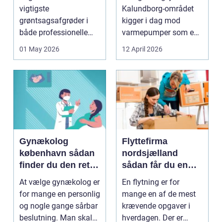
varme
vigtigste
Kalundborg-området
grøntsagsafgrøder i
kigger i dag mod
både professionelle
varmepumper som en
køkkenhaver og større
vej til lavere
01 May 2026
12 April 2026
landbrugspro...
varmeregnin...
Gynækolog
Flyttefirma
københavn sådan
nordsjælland
finder du den rette
sådan får du en
specialist
tryg og effektiv
At vælge gynækolog er
En flytning er for
flytning
for mange en personlig
mange en af de mest
og nogle gange sårbar
krævende opgaver i
beslutning. Man skal
hverdagen. Der er