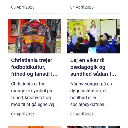
både føle si...
meget at holde styr på,
06 April 2026
04 April 2026
...
Christiania trøjer
Lej en vikar til
fodboldkultur,
pædagogik og
frihed og fanstil i
sundhed sådan får
ét
du den rette hjælp
Christiania er for
Når hverdagen på en
mange et symbol på
døgninstitution, et
frihed, kreativitet og
botilbud eller i
mod til at gå egne veje.
socialpsykiatrien
Den samme ånd ...
pludselig ændrer sig,
04 April 2026
01 April 2026
kan...