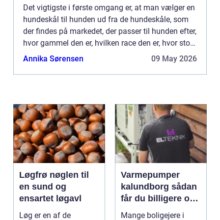
Det vigtigste i første omgang er, at man vælger en
hundeskål til hunden ud fra de hundeskåle, som
der findes på markedet, der passer til hunden efter,
hvor gammel den er, hvilken race den er, hvor stor
den er; om den sk...
Annika Sørensen
09 May 2026
Løgfrø nøglen til
Varmepumper
en sund og
kalundborg sådan
ensartet løgavl
får du billigere og
mere bæredygtig
Løg er en af de
Mange boligejere i