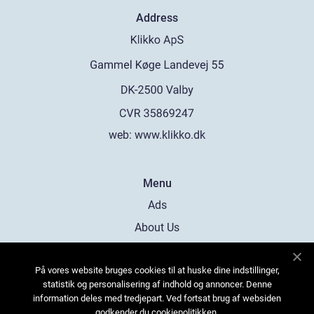
Address
web:
www.klikko.dk
Menu
Ads
About Us
Cookies
På vores website bruges cookies til at huske dine indstillinger,
Contact
statistik og personalisering af indhold og annoncer. Denne
Sitemap
information deles med tredjepart. Ved fortsat brug af websiden
godkender du cookiepolitikken.