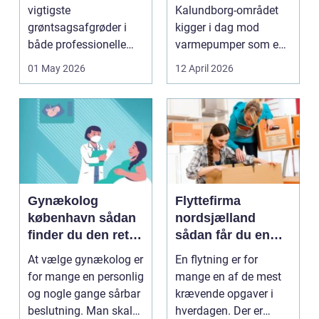
varme
vigtigste
Kalundborg-området
grøntsagsafgrøder i
kigger i dag mod
både professionelle
varmepumper som en
køkkenhaver og større
vej til lavere
01 May 2026
12 April 2026
landbrugspro...
varmeregnin...
Gynækolog
Flyttefirma
københavn sådan
nordsjælland
finder du den rette
sådan får du en
specialist
tryg og effektiv
At vælge gynækolog er
En flytning er for
flytning
for mange en personlig
mange en af de mest
og nogle gange sårbar
krævende opgaver i
beslutning. Man skal
hverdagen. Der er