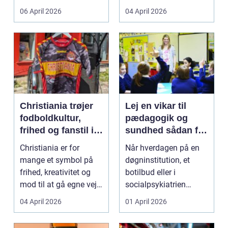
både føle si...
meget at holde styr på,
06 April 2026
04 April 2026
...
Christiania trøjer
Lej en vikar til
fodboldkultur,
pædagogik og
frihed og fanstil i
sundhed sådan får
ét
du den rette hjælp
Christiania er for
Når hverdagen på en
mange et symbol på
døgninstitution, et
frihed, kreativitet og
botilbud eller i
mod til at gå egne veje.
socialpsykiatrien
Den samme ånd ...
pludselig ændrer sig,
04 April 2026
01 April 2026
kan...