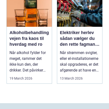
Alkoholbehandling
Elektriker herlev
vejen fra kaos til
sådan vælger du
hverdag med ro
den rette fagmand
til dine el-opgaver
Når alkohol fylder for
Når strømmen svigter,
meget, rammer det
eller el-installationerne
ikke kun den, der
skal opgraderes, er det
drikker. Det påvirker
afgørende at have en
også familie, arbej...
pålidel...
19 March 2026
13 March 2026