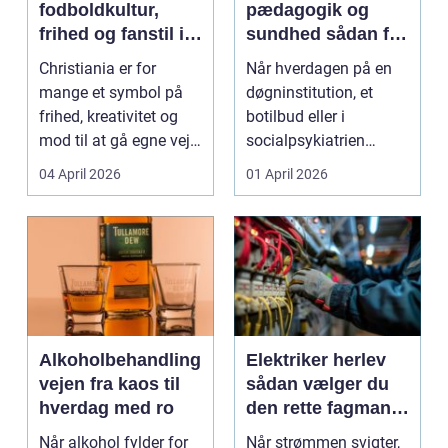
fodboldkultur,
pædagogik og
frihed og fanstil i
sundhed sådan får
ét
du den rette hjælp
Christiania er for
Når hverdagen på en
mange et symbol på
døgninstitution, et
frihed, kreativitet og
botilbud eller i
mod til at gå egne veje.
socialpsykiatrien
Den samme ånd ...
pludselig ændrer sig,
04 April 2026
01 April 2026
kan...
Alkoholbehandling
Elektriker herlev
vejen fra kaos til
sådan vælger du
hverdag med ro
den rette fagmand
til dine el-opgaver
Når alkohol fylder for
Når strømmen svigter,