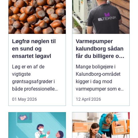
Løgfrø nøglen til
Varmepumper
en sund og
kalundborg sådan
ensartet løgavl
får du billigere og
mere bæredygtig
Løg er en af de
Mange boligejere i
varme
vigtigste
Kalundborg-området
grøntsagsafgrøder i
kigger i dag mod
både professionelle
varmepumper som en
køkkenhaver og større
vej til lavere
01 May 2026
12 April 2026
landbrugspro...
varmeregnin...