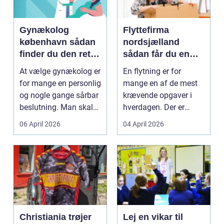
Gynækolog
Flyttefirma
københavn sådan
nordsjælland
finder du den rette
sådan får du en
specialist
tryg og effektiv
At vælge gynækolog er
En flytning er for
flytning
for mange en personlig
mange en af de mest
og nogle gange sårbar
krævende opgaver i
beslutning. Man skal
hverdagen. Der er
både føle si...
meget at holde styr på,
06 April 2026
04 April 2026
...
Christiania trøjer
Lej en vikar til