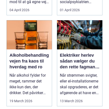
mod til at gå egne veje.
socialpsykiatrien
Den samme ånd ...
pludselig ændrer sig,
04 April 2026
01 April 2026
kan...
Alkoholbehandling
Elektriker herlev
vejen fra kaos til
sådan vælger du
hverdag med ro
den rette fagmand
til dine el-opgaver
Når alkohol fylder for
Når strømmen svigter,
meget, rammer det
eller el-installationerne
ikke kun den, der
skal opgraderes, er det
drikker. Det påvirker
afgørende at have en
også familie, arbej...
pålidel...
19 March 2026
13 March 2026