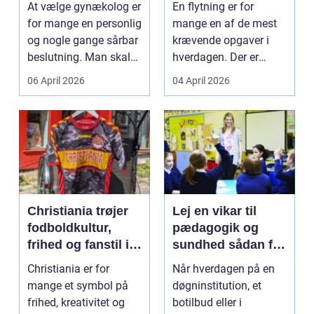
At vælge gynækolog er
En flytning er for
flytning
for mange en personlig
mange en af de mest
og nogle gange sårbar
krævende opgaver i
beslutning. Man skal
hverdagen. Der er
både føle si...
meget at holde styr på,
06 April 2026
04 April 2026
...
Christiania trøjer
Lej en vikar til
fodboldkultur,
pædagogik og
frihed og fanstil i
sundhed sådan får
ét
du den rette hjælp
Christiania er for
Når hverdagen på en
mange et symbol på
døgninstitution, et
frihed, kreativitet og
botilbud eller i