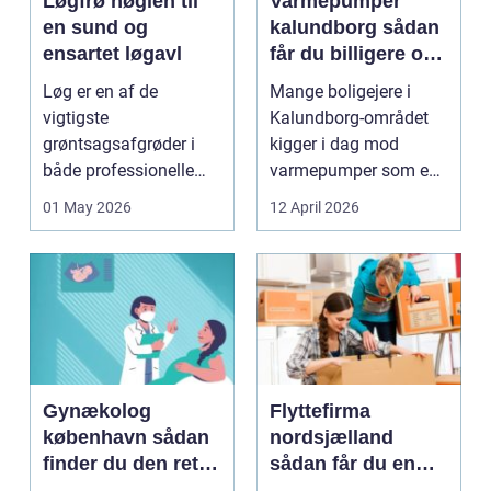
Løgfrø nøglen til
Varmepumper
en sund og
kalundborg sådan
ensartet løgavl
får du billigere og
mere bæredygtig
Løg er en af de
Mange boligejere i
varme
vigtigste
Kalundborg-området
grøntsagsafgrøder i
kigger i dag mod
både professionelle
varmepumper som en
køkkenhaver og større
vej til lavere
01 May 2026
12 April 2026
landbrugspro...
varmeregnin...
Gynækolog
Flyttefirma
københavn sådan
nordsjælland
finder du den rette
sådan får du en
specialist
tryg og effektiv