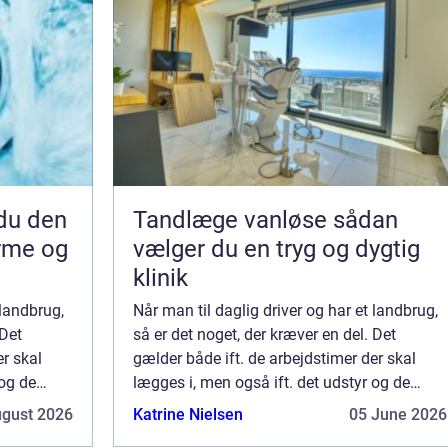
Tandlæge vanløse sådan
arme og
vælger du en tryg og dygtig
klinik
 landbrug,
Når man til daglig driver og har et landbrug,
 Det
så er det noget, der kræver en del. Det
er skal
gælder både ift. de arbejdstimer der skal
 og de
lægges i, men også ift. det udstyr og de
.
bygninger, som de kræver for at k...
ugust 2026
Katrine Nielsen
05 June 2026