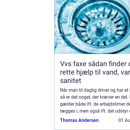
Vvs faxe sådan finder du den
rette hjælp til vand, v
sanitet
Når man til daglig driver og har et
så er det noget, der kræver en del.
gælder både ift. de arbejdstimer d
lægges i, men også ift. det udstyr
bygninger, som de kræver for at k..
Thomas Andersen
01 A