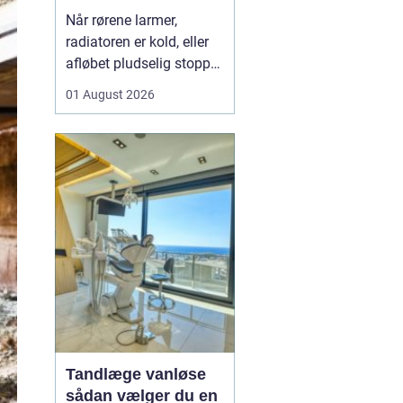
varme og sanitet
Når rørene larmer,
radiatoren er kold, eller
afløbet pludselig stopper
til, opdager man hurtigt,
01 August 2026
hvor vigtig en
driftssikker VVS-løsning
er i hverdagen. I Faxe og
omegn spiller de lokale
VVS-installatører en
central rolle for både
boligejere og virks...
Tandlæge vanløse
sådan vælger du en