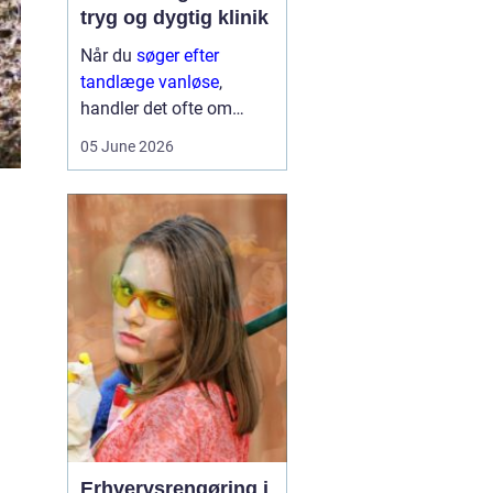
tryg og dygtig klinik
Når du
søger efter
tandlæge vanløse
,
handler det ofte om
meget mere end blot at
05 June 2026
få et hul fyldt. Du leder
typisk efter et sted, hvor
du kan føle dig tryg, blive
taget alvorligt og få
grundig behandling ...
m
Erhvervsrengøring i