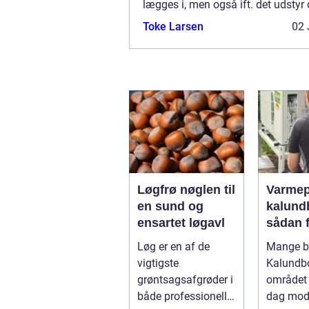
lægges i, men også ift. det udstyr
bygninger, som de kræver for at k..
Toke Larsen
02 
Løgfrø nøglen til
Varme
en sund og
kalund
ensartet løgavl
sådan 
billige
Løg er en af de
Mange bo
mere
vigtigste
Kalundb
bæredy
grøntsagsafgrøder i
området 
varme
både professionelle
dag mo