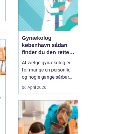
Gynækolog
københavn sådan
finder du den rette
specialist
At vælge gynækolog er
for mange en personlig
og nogle gange sårbar
beslutning. Man skal
06 April 2026
både føle sig tryg, hørt
og taget alvorligt. I en
storby som København
kan det være svært at
danne sig overblik over
de mange muligheder,