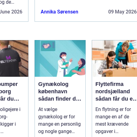
bygninger, som de kræver for at k...
 og de
.
June 2026
Annika Sørensen
09 May 2026
pumper
Gynækolog
Flyttefirma
borg
københavn
nordsjælland
får du
sådan finder du
sådan får du en
re og
den rette
tryg og effektiv
ligejere i
At vælge
En flytning er for
specialist
flytning
org-
gynækolog er for
mange en af de
gtig
kigger i
mange en personlig
mest krævende
d
og nogle gange
opgaver i