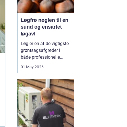
Løgfrø nøglen til en
sund og ensartet
løgavl
Løg er en af de vigtigste
grøntsagsafgrøder i
både professionelle
køkkenhaver og større
01 May 2026
landbrugsproduktioner.
Kvaliteten af løgene
starter med kvaliteten af
Løgfrø
, og små forskelle
i frøets sundhed,
sortsege...