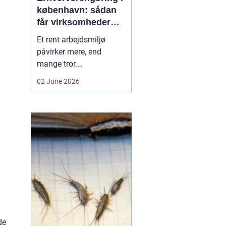
københavn: sådan
får virksomheder
mere ud af
Et rent arbejdsmiljø
hverdagen
påvirker mere, end
mange tror.
Medarbejdernes trivsel,
02 June 2026
kundernes
førstehåndsindtryk og
virksomhedens
omdømme hænger tæt
sammen med, hvordan
kontorer, fællesarealer
og ejendomme bliver
holdt. Når vi taler om
erhvervsrengøring købe...
de