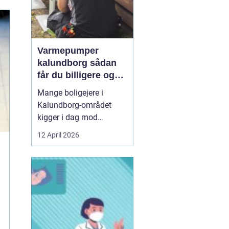
Varmepumper
kalundborg sådan
får du billigere og
mere bæredygtig
Mange boligejere i
varme
Kalundborg-området
kigger i dag mod
varmepumper som en
12 April 2026
vej til lavere
varmeregning og et mere
behageligt indeklima.
Priserne på energi
svinger, kravene til CO2-
reduktion stiger, og
gamle elradiatorer, olie-
og pillefyr bliver både ...