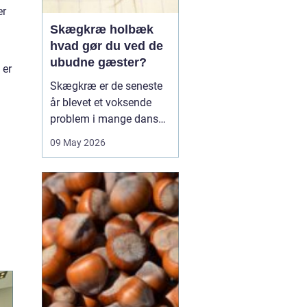
er
Skægkræ holbæk
hvad gør du ved de
ubudne gæster?
 er
Skægkræ er de seneste
år blevet et voksende
problem i mange danske
byer, og Holbæk er ingen
09 May 2026
undtagelse. De små,
langstrakte insekter
dukker ofte op i nye
boliger, renoverede
lejligheder og
parcelhuse, hvor de
langsomt breder sig fra
rum til rum. Mang...