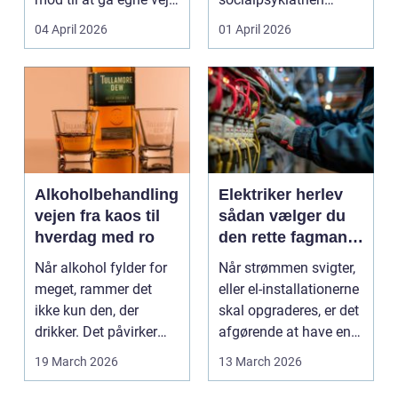
Den samme ånd ...
pludselig ændrer sig,
04 April 2026
01 April 2026
kan...
Alkoholbehandling
Elektriker herlev
vejen fra kaos til
sådan vælger du
hverdag med ro
den rette fagmand
til dine el-opgaver
Når alkohol fylder for
Når strømmen svigter,
meget, rammer det
eller el-installationerne
ikke kun den, der
skal opgraderes, er det
drikker. Det påvirker
afgørende at have en
også familie, arbej...
pålidel...
19 March 2026
13 March 2026