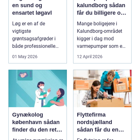
en sund og
kalundborg sådan
ensartet løgavl
får du billigere og
mere bæredygtig
Løg er en af de
Mange boligejere i
varme
vigtigste
Kalundborg-området
grøntsagsafgrøder i
kigger i dag mod
både professionelle
varmepumper som en
køkkenhaver og større
vej til lavere
01 May 2026
12 April 2026
landbrugspro...
varmeregnin...
Gynækolog
Flyttefirma
københavn sådan
nordsjælland
finder du den rette
sådan får du en
specialist
tryg og effektiv