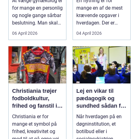
At vælge gynækolog er
En flytning er for
flytning
for mange en personlig
mange en af de mest
og nogle gange sårbar
krævende opgaver i
beslutning. Man skal
hverdagen. Der er
både føle si...
meget at holde styr på,
06 April 2026
04 April 2026
...
Christiania trøjer
Lej en vikar til
fodboldkultur,
pædagogik og
frihed og fanstil i
sundhed sådan får
ét
du den rette hjælp
Christiania er for
Når hverdagen på en
mange et symbol på
døgninstitution, et
frihed, kreativitet og
botilbud eller i
mod til at gå egne veje.
socialpsykiatrien