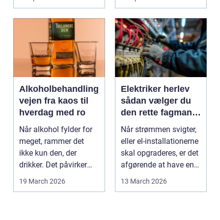
kan...
Alkoholbehandling
Elektriker herlev
vejen fra kaos til
sådan vælger du
hverdag med ro
den rette fagmand
til dine el-opgaver
Når alkohol fylder for
Når strømmen svigter,
meget, rammer det
eller el-installationerne
ikke kun den, der
skal opgraderes, er det
drikker. Det påvirker
afgørende at have en
også familie, arbej...
pålidel...
19 March 2026
13 March 2026