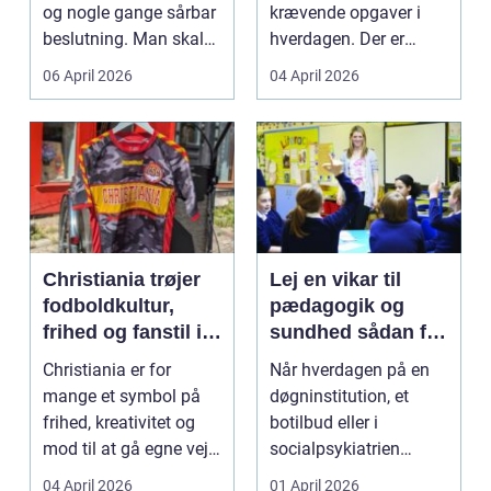
og nogle gange sårbar
krævende opgaver i
beslutning. Man skal
hverdagen. Der er
både føle si...
meget at holde styr på,
06 April 2026
04 April 2026
...
Christiania trøjer
Lej en vikar til
fodboldkultur,
pædagogik og
frihed og fanstil i
sundhed sådan får
ét
du den rette hjælp
Christiania er for
Når hverdagen på en
mange et symbol på
døgninstitution, et
frihed, kreativitet og
botilbud eller i
mod til at gå egne veje.
socialpsykiatrien
Den samme ånd ...
pludselig ændrer sig,
04 April 2026
01 April 2026