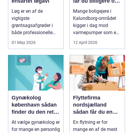
ensartet løgavl
får du billigere og
mere bæredygtig
Løg er en af de
Mange boligejere i
varme
vigtigste
Kalundborg-området
grøntsagsafgrøder i
kigger i dag mod
både professionelle
varmepumper som en
køkkenhaver og større
vej til lavere
01 May 2026
12 April 2026
landbrugspro...
varmeregnin...
Gynækolog
Flyttefirma
københavn sådan
nordsjælland
finder du den rette
sådan får du en
specialist
tryg og effektiv
At vælge gynækolog er
En flytning er for
flytning
for mange en personlig
mange en af de mest