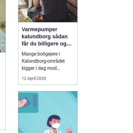
Varmepumper
kalundborg sådan
får du billigere og
mere bæredygtig
Mange boligejere i
varme
Kalundborg-området
kigger i dag mod
varmepumper som en
12 April 2026
vej til lavere
varmeregning og et mere
behageligt indeklima.
Priserne på energi
svinger, kravene til CO2-
reduktion stiger, og
gamle elradiatorer, olie-
og pillefyr bliver både ...