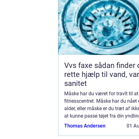
Vvs faxe sådan finder du den
rette hjælp til vand, v
sanitet
Måske har du været for travlt til at
fitnesscentret. Måske har du nået 
alder, eller måske er du træt af ik
at kunne passe tøjet fra din yndlin
Uanset årsagen, føler du dig ikke 
Thomas Andersen
01 A
bedst. Du leder efter en måde at...