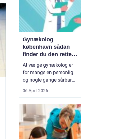
Gynækolog
københavn sådan
finder du den rette
specialist
At vælge gynækolog er
for mange en personlig
og nogle gange sårbar
beslutning. Man skal
06 April 2026
både føle sig tryg, hørt
og taget alvorligt. I en
storby som København
kan det være svært at
danne sig overblik over
de mange muligheder,