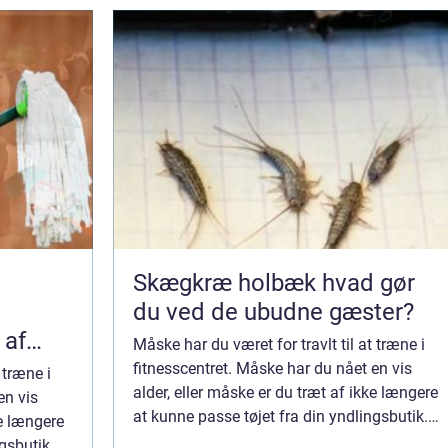
Skægkræ holbæk hvad gør
du ved de ubudne gæster?
 af
Måske har du været for travlt til at træne i
fitnesscentret. Måske har du nået en vis
 træne i
alder, eller måske er du træt af ikke længere
en vis
at kunne passe tøjet fra din yndlingsbutik.
ke længere
Uanset årsagen, føler du dig ikke længere
gsbutik.