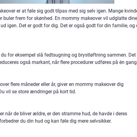
over er at føle sig godt tilpas med sig selv igen. Mange kvind
og ser buler frem for skønhed. En mommy makeover vil udglatte din
d igen. Det er godt for dig. Det er også godt for din familie, og 
du for eksempel slå fedtsugning og brystløftning sammen. Det
educeres også markant, når flere procedurer udføres på én gang
g over flere måneder eller år, giver en mommy makeover dig
u vil se store ændringer på kort tid.
 når de bliver ældre, er den stramme hud, de havde i deres
edrer du din hud og kan føle dig mere selvsikker.