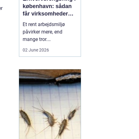
københavn: sådan
er
får virksomheder
mere ud af
Et rent arbejdsmiljø
hverdagen
påvirker mere, end
mange tror.
Medarbejdernes trivsel,
02 June 2026
kundernes
førstehåndsindtryk og
virksomhedens
omdømme hænger tæt
sammen med, hvordan
kontorer, fællesarealer
og ejendomme bliver
holdt. Når vi taler om
erhvervsrengøring købe...