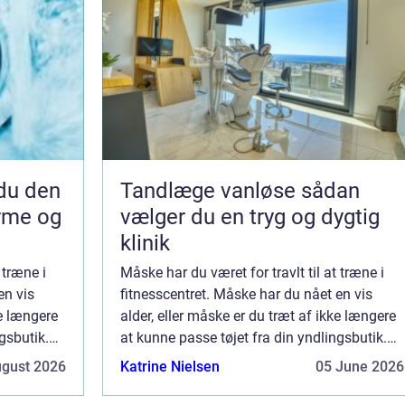
Tandlæge vanløse sådan
arme og
vælger du en tryg og dygtig
klinik
 træne i
Måske har du været for travlt til at træne i
en vis
fitnesscentret. Måske har du nået en vis
ke længere
alder, eller måske er du træt af ikke længere
gsbutik.
at kunne passe tøjet fra din yndlingsbutik.
længere
Uanset årsagen, føler du dig ikke længere
ugust 2026
Katrine Nielsen
05 June 2026
bedst. Du leder efter en måde at...