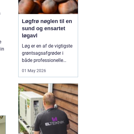
a
Løgfrø nøglen til en
sund og ensartet
løgavl
e
Løg er en af de vigtigste
din
grøntsagsafgrøder i
både professionelle
køkkenhaver og større
01 May 2026
landbrugsproduktioner.
Kvaliteten af løgene
starter med kvaliteten af
Løgfrø
, og små forskelle
i frøets sundhed,
sortsege...