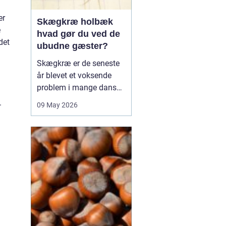
er
Skægkræ holbæk
e
hvad gør du ved de
det
ubudne gæster?
Skægkræ er de seneste
år blevet et voksende
problem i mange danske
byer, og Holbæk er ingen
.
09 May 2026
undtagelse. De små,
langstrakte insekter
dukker ofte op i nye
boliger, renoverede
lejligheder og
parcelhuse, hvor de
langsomt breder sig fra
rum til rum. Mang...