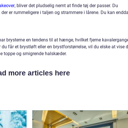
keover
, bliver det pludselig nemt at finde tøj der passer. Du
s, der er rummeligere i taljen og strammere i lårene. Du kan endd
ar brysterne en tendens til at hænge, hvilket fjerne kavalergang
 du får et brystløft eller en brystforstørrelse, vil du elske at vise 
e toppe og smigrende halskæder.
d more articles here