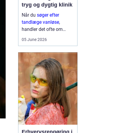
tryg og dygtig klinik
Når du
søger efter
tandlæge vanløse
,
handler det ofte om
meget mere end blot at
05 June 2026
få et hul fyldt. Du leder
typisk efter et sted, hvor
du kan føle dig tryg, blive
taget alvorligt og få
grundig behandling ...
Erhvervsrengøring i