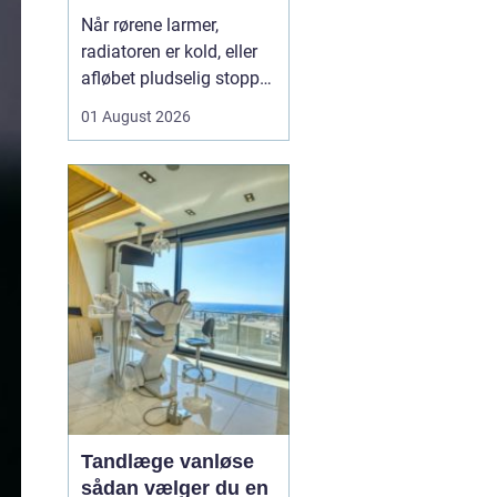
varme og sanitet
Når rørene larmer,
radiatoren er kold, eller
afløbet pludselig stopper
til, opdager man hurtigt,
01 August 2026
hvor vigtig en
driftssikker VVS-løsning
er i hverdagen. I Faxe og
omegn spiller de lokale
VVS-installatører en
central rolle for både
boligejere og virks...
Tandlæge vanløse
sådan vælger du en