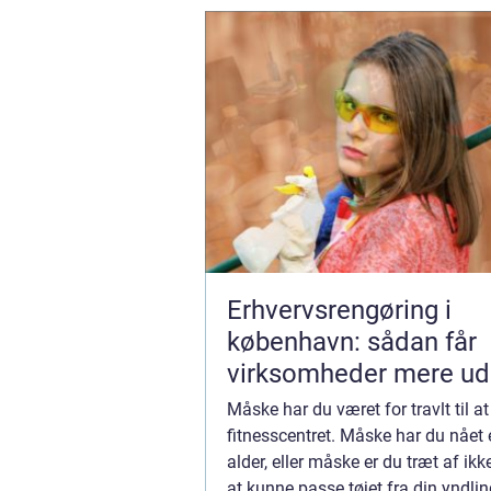
Erhvervsrengøring i
københavn: sådan får
virksomheder mere ud
hverdagen
Måske har du været for travlt til at
fitnesscentret. Måske har du nået 
alder, eller måske er du træt af ik
at kunne passe tøjet fra din yndlin