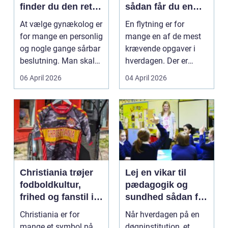
finder du den rette
sådan får du en
specialist
tryg og effektiv
At vælge gynækolog er
En flytning er for
flytning
for mange en personlig
mange en af de mest
og nogle gange sårbar
krævende opgaver i
beslutning. Man skal
hverdagen. Der er
både føle si...
meget at holde styr på,
06 April 2026
04 April 2026
...
Christiania trøjer
Lej en vikar til
fodboldkultur,
pædagogik og
frihed og fanstil i
sundhed sådan får
ét
du den rette hjælp
Christiania er for
Når hverdagen på en
mange et symbol på
døgninstitution, et