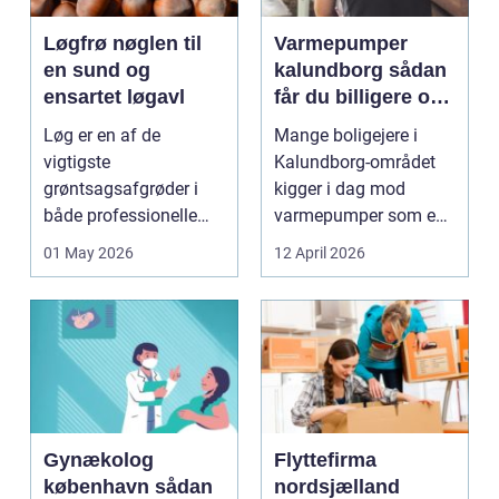
Løgfrø nøglen til
Varmepumper
en sund og
kalundborg sådan
ensartet løgavl
får du billigere og
mere bæredygtig
Løg er en af de
Mange boligejere i
varme
vigtigste
Kalundborg-området
grøntsagsafgrøder i
kigger i dag mod
både professionelle
varmepumper som en
køkkenhaver og større
vej til lavere
01 May 2026
12 April 2026
landbrugspro...
varmeregnin...
Gynækolog
Flyttefirma
københavn sådan
nordsjælland