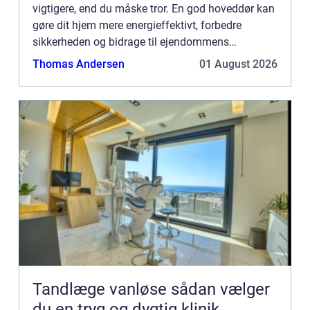
vigtigere, end du måske tror. En god hoveddør kan
gøre dit hjem mere energieffektivt, forbedre
sikkerheden og bidrage til ejendommens
overordnede æstetik. I denne artikel vil vi diskutere
Thomas Andersen
01 August 2026
de forskellige ty...
Tandlæge vanløse sådan vælger
du en tryg og dygtig klinik