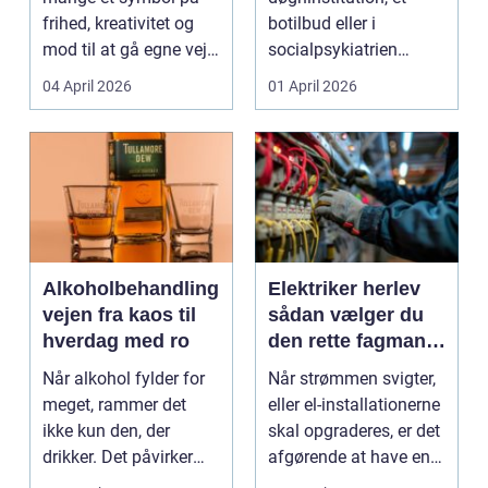
frihed, kreativitet og
botilbud eller i
mod til at gå egne veje.
socialpsykiatrien
Den samme ånd ...
pludselig ændrer sig,
04 April 2026
01 April 2026
kan...
Alkoholbehandling
Elektriker herlev
vejen fra kaos til
sådan vælger du
hverdag med ro
den rette fagmand
til dine el-opgaver
Når alkohol fylder for
Når strømmen svigter,
meget, rammer det
eller el-installationerne
ikke kun den, der
skal opgraderes, er det
drikker. Det påvirker
afgørende at have en
også familie, arbej...
pålidel...