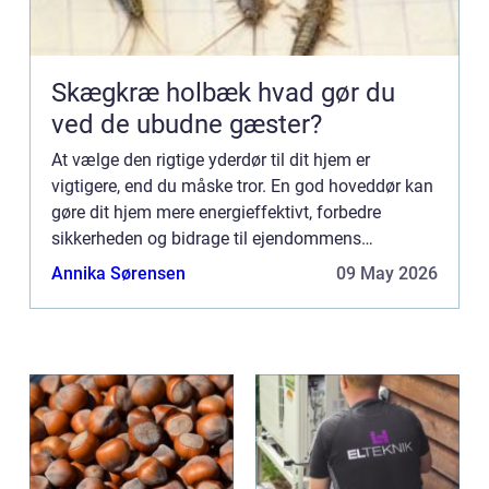
Skægkræ holbæk hvad gør du
ved de ubudne gæster?
At vælge den rigtige yderdør til dit hjem er
vigtigere, end du måske tror. En god hoveddør kan
gøre dit hjem mere energieffektivt, forbedre
sikkerheden og bidrage til ejendommens
overordnede æstetik. I denne artikel vil vi diskutere
Annika Sørensen
09 May 2026
de forskellige ty...