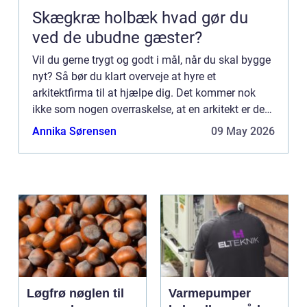
Skægkræ holbæk hvad gør du
ved de ubudne gæster?
Vil du gerne trygt og godt i mål, når du skal bygge
nyt? Så bør du klart overveje at hyre et
arkitektfirma til at hjælpe dig. Det kommer nok
ikke som nogen overraskelse, at en arkitekt er den
helt rette til at lave tegninger og udkast til,
Annika Sørensen
09 May 2026
hvordan di...
Løgfrø nøglen til
Varmepumper