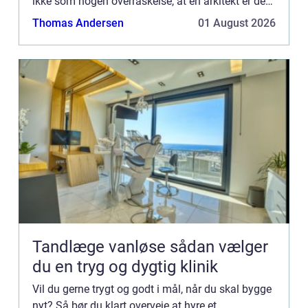
ikke som nogen overraskelse, at en arkitekt er den
helt rette til at lave tegninger og udkast til,
Thomas Andersen
01 August 2026
hvordan di...
Tandlæge vanløse sådan vælger
du en tryg og dygtig klinik
Vil du gerne trygt og godt i mål, når du skal bygge
nyt? Så bør du klart overveje at hyre et