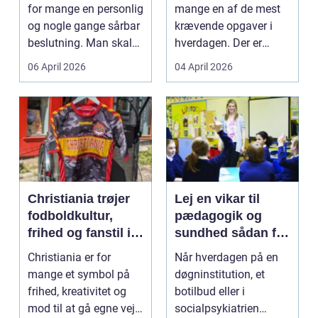
flytning
for mange en personlig
mange en af de mest
og nogle gange sårbar
krævende opgaver i
beslutning. Man skal
hverdagen. Der er
både føle si...
meget at holde styr på,
06 April 2026
04 April 2026
...
Christiania trøjer
Lej en vikar til
fodboldkultur,
pædagogik og
frihed og fanstil i
sundhed sådan får
ét
du den rette hjælp
Christiania er for
Når hverdagen på en
mange et symbol på
døgninstitution, et
frihed, kreativitet og
botilbud eller i
mod til at gå egne veje.
socialpsykiatrien