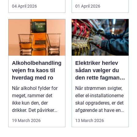
Den samme ånd ...
pludselig ændrer sig,
04 April 2026
01 April 2026
kan...
Alkoholbehandling
Elektriker herlev
vejen fra kaos til
sådan vælger du
hverdag med ro
den rette fagmand
til dine el-opgaver
Når alkohol fylder for
Når strømmen svigter,
meget, rammer det
eller el-installationerne
ikke kun den, der
skal opgraderes, er det
drikker. Det påvirker
afgørende at have en
også familie, arbej...
pålidel...
19 March 2026
13 March 2026