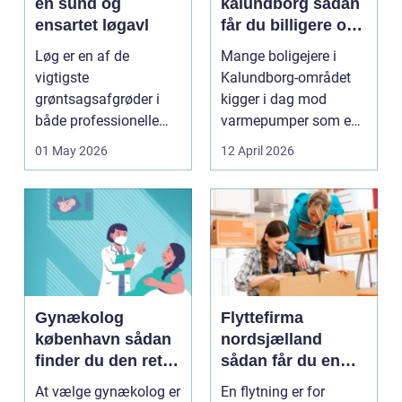
en sund og
kalundborg sådan
ensartet løgavl
får du billigere og
mere bæredygtig
Løg er en af de
Mange boligejere i
varme
vigtigste
Kalundborg-området
grøntsagsafgrøder i
kigger i dag mod
både professionelle
varmepumper som en
køkkenhaver og større
vej til lavere
01 May 2026
12 April 2026
landbrugspro...
varmeregnin...
Gynækolog
Flyttefirma
københavn sådan
nordsjælland
finder du den rette
sådan får du en
specialist
tryg og effektiv
At vælge gynækolog er
En flytning er for