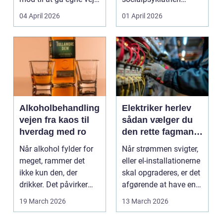
Den samme ånd ...
pludselig ændrer sig,
04 April 2026
01 April 2026
kan...
Alkoholbehandling
Elektriker herlev
vejen fra kaos til
sådan vælger du
hverdag med ro
den rette fagmand
til dine el-opgaver
Når alkohol fylder for
Når strømmen svigter,
meget, rammer det
eller el-installationerne
ikke kun den, der
skal opgraderes, er det
drikker. Det påvirker
afgørende at have en
også familie, arbej...
pålidel...
19 March 2026
13 March 2026