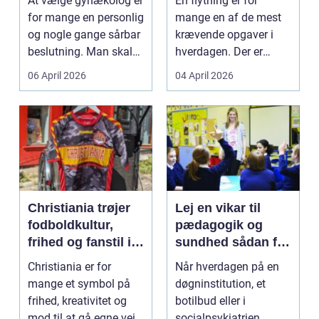
At vælge gynækolog er
En flytning er for
flytning
for mange en personlig
mange en af de mest
og nogle gange sårbar
krævende opgaver i
beslutning. Man skal
hverdagen. Der er
både føle si...
meget at holde styr på,
06 April 2026
04 April 2026
...
Christiania trøjer
Lej en vikar til
fodboldkultur,
pædagogik og
frihed og fanstil i
sundhed sådan får
ét
du den rette hjælp
Christiania er for
Når hverdagen på en
mange et symbol på
døgninstitution, et
frihed, kreativitet og
botilbud eller i
mod til at gå egne veje.
socialpsykiatrien