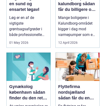
en sund og
kalundborg sådan
ensartet løgavl
får du billigere og
mere bæredygtig
Løg er en af de
Mange boligejere i
varme
vigtigste
Kalundborg-området
grøntsagsafgrøder i
kigger i dag mod
både professionelle
varmepumper som en
køkkenhaver og større
vej til lavere
01 May 2026
12 April 2026
landbrugspro...
varmeregnin...
Gynækolog
Flyttefirma
københavn sådan
nordsjælland
finder du den rette
sådan får du en
specialist
tryg og effektiv