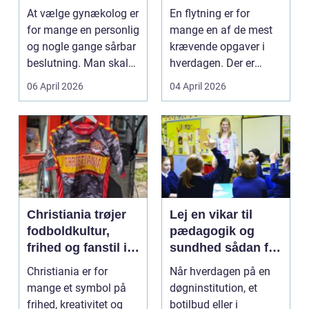
specialist
tryg og effektiv
At vælge gynækolog er
En flytning er for
flytning
for mange en personlig
mange en af de mest
og nogle gange sårbar
krævende opgaver i
beslutning. Man skal
hverdagen. Der er
både føle si...
meget at holde styr på,
06 April 2026
04 April 2026
...
Christiania trøjer
Lej en vikar til
fodboldkultur,
pædagogik og
frihed og fanstil i
sundhed sådan får
ét
du den rette hjælp
Christiania er for
Når hverdagen på en
mange et symbol på
døgninstitution, et
frihed, kreativitet og
botilbud eller i