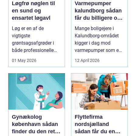
Løgfrø nøglen til
Varmepumper
en sund og
kalundborg sådan
ensartet løgavl
får du billigere og
mere bæredygtig
Løg er en af de
Mange boligejere i
varme
vigtigste
Kalundborg-området
grøntsagsafgrøder i
kigger i dag mod
både professionelle
varmepumper som en
køkkenhaver og større
vej til lavere
01 May 2026
12 April 2026
landbrugspro...
varmeregnin...
Gynækolog
Flyttefirma
københavn sådan
nordsjælland
finder du den rette
sådan får du en