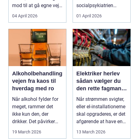
mod til at gå egne veje.
socialpsykiatrien
Den samme ånd ...
pludselig ændrer sig,
04 April 2026
01 April 2026
kan...
Alkoholbehandling
Elektriker herlev
vejen fra kaos til
sådan vælger du
hverdag med ro
den rette fagmand
til dine el-opgaver
Når alkohol fylder for
Når strømmen svigter,
meget, rammer det
eller el-installationerne
ikke kun den, der
skal opgraderes, er det
drikker. Det påvirker
afgørende at have en
også familie, arbej...
pålidel...
19 March 2026
13 March 2026