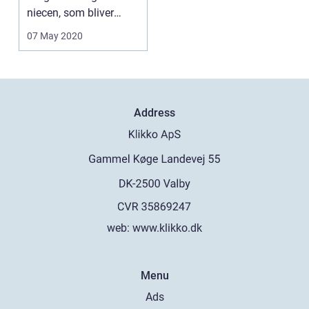
niecen, som bliver
student, din ...
07 May 2020
Address
web:
www.klikko.dk
Menu
Ads