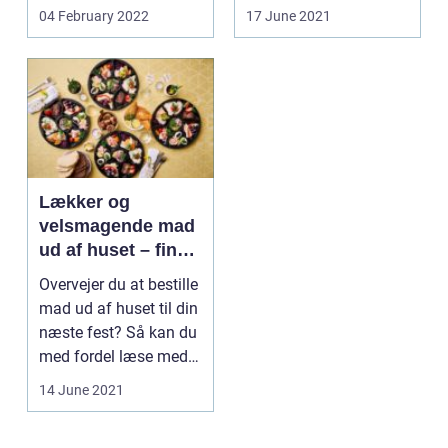
inkludere...
huset: Man får va...
04 February 2022
17 June 2021
Lækker og
velsmagende mad
ud af huset – find
det online
Overvejer du at bestille
mad ud af huset til din
næste fest? Så kan du
med fordel læse med i
det føl...
14 June 2021