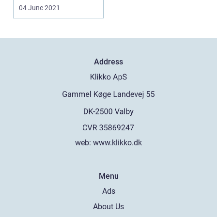
du ikke alene. I
04 June 2021
hundredt...
Address
web:
www.klikko.dk
Menu
Ads
About Us