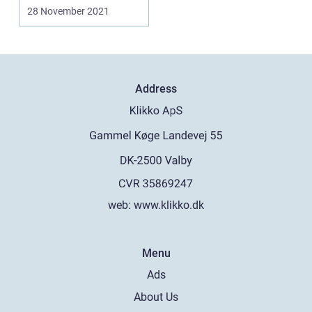
kan blive bedre. Hvilke
28 November 2021
æn...
Address
web:
www.klikko.dk
Menu
Ads
About Us