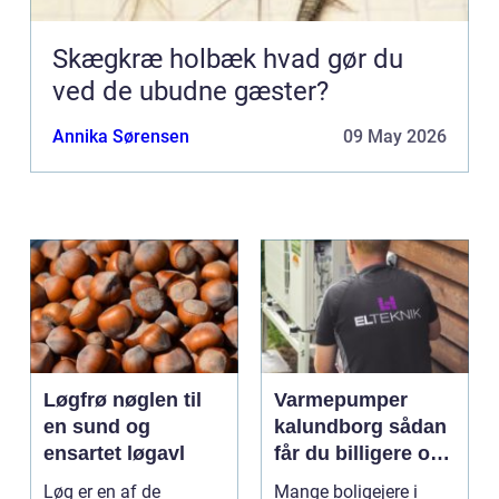
Skægkræ holbæk hvad gør du
ved de ubudne gæster?
Annika Sørensen
09 May 2026
Løgfrø nøglen til
Varmepumper
en sund og
kalundborg sådan
ensartet løgavl
får du billigere og
mere bæredygtig
Løg er en af de
Mange boligejere i