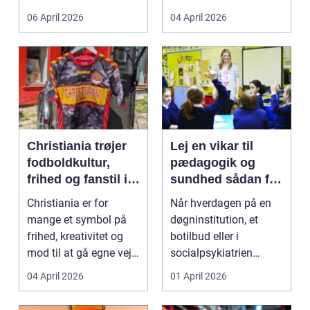
både føle si...
meget at holde styr på,
06 April 2026
04 April 2026
...
Christiania trøjer
Lej en vikar til
fodboldkultur,
pædagogik og
frihed og fanstil i
sundhed sådan får
ét
du den rette hjælp
Christiania er for
Når hverdagen på en
mange et symbol på
døgninstitution, et
frihed, kreativitet og
botilbud eller i
mod til at gå egne veje.
socialpsykiatrien
Den samme ånd ...
pludselig ændrer sig,
04 April 2026
01 April 2026
kan...