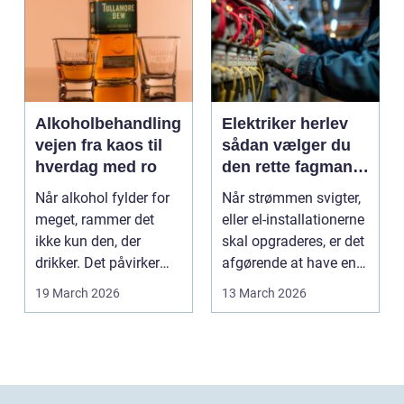
Alkoholbehandling
Elektriker herlev
vejen fra kaos til
sådan vælger du
hverdag med ro
den rette fagmand
til dine el-opgaver
Når alkohol fylder for
Når strømmen svigter,
meget, rammer det
eller el-installationerne
ikke kun den, der
skal opgraderes, er det
drikker. Det påvirker
afgørende at have en
også familie, arbej...
pålidel...
19 March 2026
13 March 2026