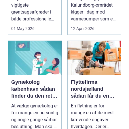
varme
vigtigste
Kalundborg-området
grøntsagsafgrøder i
kigger i dag mod
både professionelle
varmepumper som en
køkkenhaver og større
vej til lavere
01 May 2026
12 April 2026
landbrugspro...
varmeregnin...
Gynækolog
Flyttefirma
københavn sådan
nordsjælland
finder du den rette
sådan får du en
specialist
tryg og effektiv
At vælge gynækolog er
En flytning er for
flytning
for mange en personlig
mange en af de mest
og nogle gange sårbar
krævende opgaver i
beslutning. Man skal
hverdagen. Der er