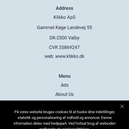
Address
web:
www.klikko.dk
Menu
Ads
About Us
Cookies
På vores website bruges cookies til at huske dine indstillinger,
Contact
statistik og personalisering af indhold og annoncer. Denne
Sitemap
information deles med tredjepart. Ved fortsat brug af websiden