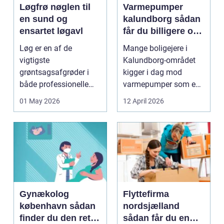
Løgfrø nøglen til
Varmepumper
en sund og
kalundborg sådan
ensartet løgavl
får du billigere og
mere bæredygtig
Løg er en af de
Mange boligejere i
varme
vigtigste
Kalundborg-området
grøntsagsafgrøder i
kigger i dag mod
både professionelle
varmepumper som en
køkkenhaver og større
vej til lavere
01 May 2026
12 April 2026
landbrugspro...
varmeregnin...
Gynækolog
Flyttefirma
københavn sådan
nordsjælland
finder du den rette
sådan får du en