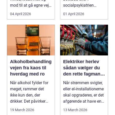
mod til at gå egne veje.
socialpsykiatrien
Den samme ånd ...
pludselig ændrer sig,
04 April 2026
01 April 2026
kan...
Alkoholbehandling
Elektriker herlev
vejen fra kaos til
sådan vælger du
hverdag med ro
den rette fagmand
til dine el-opgaver
Når alkohol fylder for
Når strømmen svigter,
meget, rammer det
eller el-installationerne
ikke kun den, der
skal opgraderes, er det
drikker. Det påvirker
afgørende at have en
også familie, arbej...
pålidel...
19 March 2026
13 March 2026