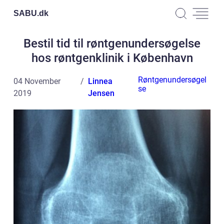
SABU.
dk
Bestil tid til røntgenundersøgelse
hos røntgenklinik i København
Røntgenundersøgel
04 November
Linnea
se
2019
Jensen