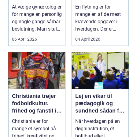
specialist
tryg og effektiv
At vælge gynækolog er
En flytning er for
flytning
for mange en personlig
mange en af de mest
og nogle gange sårbar
krævende opgaver i
beslutning. Man skal
hverdagen. Der er
både føle si...
meget at holde styr på,
06 April 2026
04 April 2026
...
Christiania trøjer
Lej en vikar til
fodboldkultur,
pædagogik og
frihed og fanstil i
sundhed sådan får
ét
du den rette hjælp
Christiania er for
Når hverdagen på en
mange et symbol på
døgninstitution, et
frihed, kreativitet og
botilbud eller i