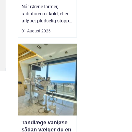
varme og sanitet
Når rørene larmer,
radiatoren er kold, eller
afløbet pludselig stopper
til, opdager man hurtigt,
01 August 2026
hvor vigtig en
driftssikker VVS-løsning
er i hverdagen. I Faxe og
omegn spiller de lokale
VVS-installatører en
central rolle for både
boligejere og virks...
Tandlæge vanløse
sådan vælger du en