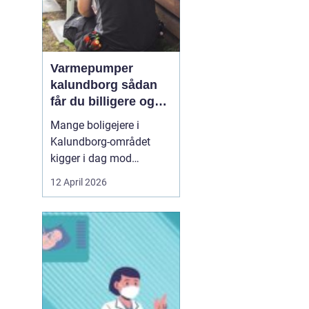
Varmepumper
kalundborg sådan
får du billigere og
mere bæredygtig
Mange boligejere i
varme
Kalundborg-området
kigger i dag mod
varmepumper som en
12 April 2026
vej til lavere
varmeregning og et mere
behageligt indeklima.
Priserne på energi
svinger, kravene til CO2-
reduktion stiger, og
gamle elradiatorer, olie-
og pillefyr bliver både ...