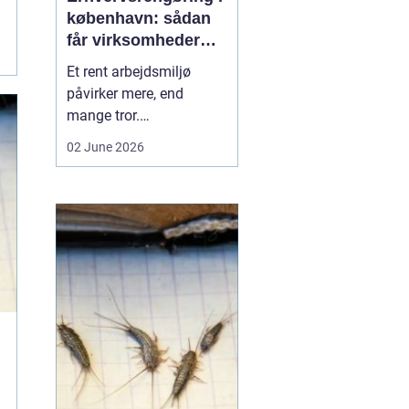
københavn: sådan
får virksomheder
mere ud af
Et rent arbejdsmiljø
hverdagen
påvirker mere, end
mange tror.
Medarbejdernes trivsel,
02 June 2026
kundernes
førstehåndsindtryk og
virksomhedens
omdømme hænger tæt
sammen med, hvordan
kontorer, fællesarealer
og ejendomme bliver
holdt. Når vi taler om
erhvervsrengøring købe...