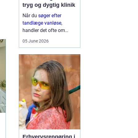
tryg og dygtig klinik
Når du
søger efter
tandlæge vanløse
,
handler det ofte om
meget mere end blot at
05 June 2026
få et hul fyldt. Du leder
typisk efter et sted, hvor
du kan føle dig tryg, blive
taget alvorligt og få
grundig behandling ...
Erhvervsrengøring i