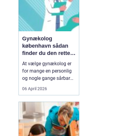
Gynækolog
københavn sådan
finder du den rette
specialist
At vælge gynækolog er
for mange en personlig
og nogle gange sårbar
beslutning. Man skal
06 April 2026
både føle sig tryg, hørt
og taget alvorligt. I en
storby som København
kan det være svært at
danne sig overblik over
de mange muligheder,