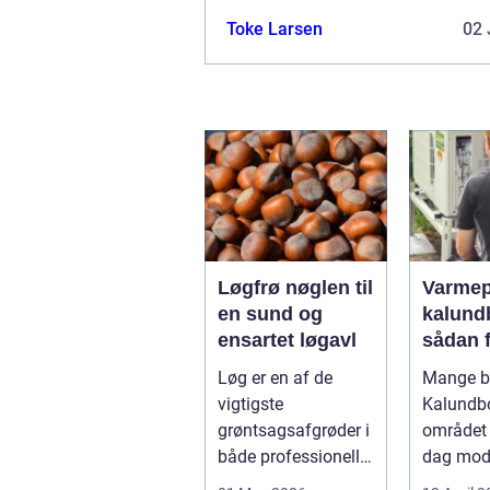
hverdagen
Toke Larsen
02 
Løgfrø nøglen til
Varme
en sund og
kalund
ensartet løgavl
sådan 
billige
Løg er en af de
Mange bo
mere
vigtigste
Kalundb
bæredy
grøntsagsafgrøder i
området 
varme
både professionelle
dag mo
køkkenhaver og
varmep