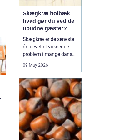
Skægkræ holbæk
hvad gør du ved de
ubudne gæster?
Skægkræ er de seneste
år blevet et voksende
problem i mange danske
byer, og Holbæk er ingen
09 May 2026
undtagelse. De små,
langstrakte insekter
dukker ofte op i nye
boliger, renoverede
lejligheder og
parcelhuse, hvor de
langsomt breder sig fra
rum til rum. Mang...