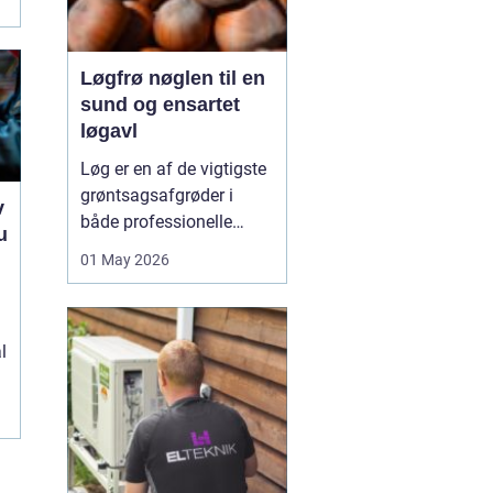
Løgfrø nøglen til en
sund og ensartet
løgavl
Løg er en af de vigtigste
grøntsagsafgrøder i
v
både professionelle
u
køkkenhaver og større
01 May 2026
landbrugsproduktioner.
e
Kvaliteten af løgene
starter med kvaliteten af
l
Løgfrø
, og små forskelle
i frøets sundhed,
sortsege...