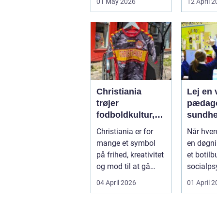
01 May 2026
12 April 
større
en vej til
landbrugspro...
varmereg
Christiania
Lej en v
trøjer
pædago
fodboldkultur,
sundhed så
frihed og fanstil
får du 
Christiania er for
Når hve
i ét
hjælp
mange et symbol
en døgni
på frihed, kreativitet
et botilbu
og mod til at gå
socialps
egne veje. Den
pludseli
04 April 2026
01 April 
samme ånd ...
sig, kan..