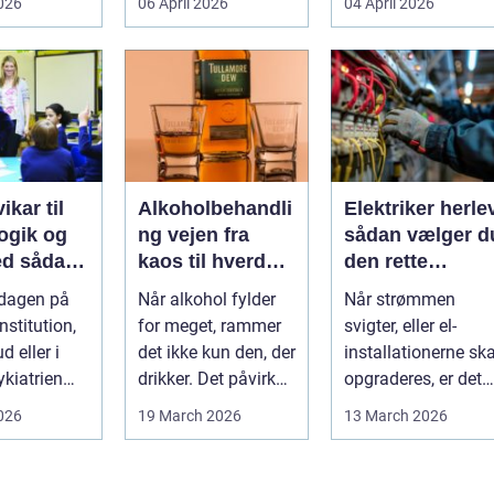
2026
06 April 2026
04 April 2026
 lavere
Man skal både føle
meget at holde styr
nin...
si...
på, ...
ikar til
Alkoholbehandli
Elektriker herle
gik og
ng vejen fra
sådan vælger d
dan
kaos til hverdag
den rette
den rette
med ro
fagmand til din
rdagen på
Når alkohol fylder
Når strømmen
el-opgaver
nstitution,
for meget, rammer
svigter, eller el-
d eller i
det ikke kun den, der
installationerne ska
ykiatrien
drikker. Det påvirker
opgraderes, er det
g ændrer
også familie, arbej...
afgørende at have
2026
19 March 2026
13 March 2026
.
en pålidel...