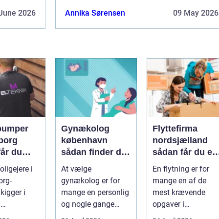
June 2026
Annika Sørensen
09 May 2026
pumper
Gynækolog
Flyttefirma
borg
københavn
nordsjælland
får du
sådan finder du
sådan får du en
re og
den rette
tryg og effektiv
ligejere i
At vælge
En flytning er for
specialist
flytning
org-
gynækolog er for
mange en af de
gtig
kigger i
mange en personlig
mest krævende
d
og nogle gange
opgaver i
umper som
sårbar beslutning.
hverdagen. Der er