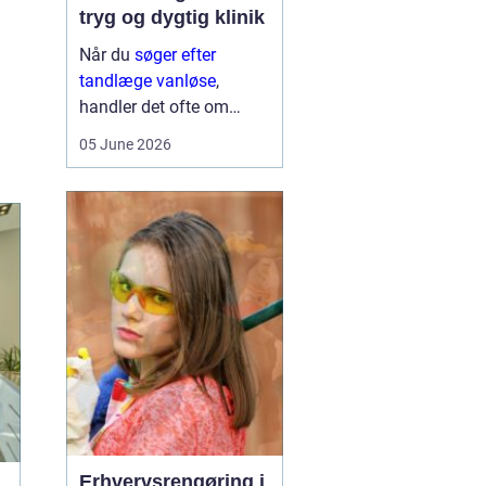
tryg og dygtig klinik
Når du
søger efter
tandlæge vanløse
,
handler det ofte om
meget mere end blot at
05 June 2026
få et hul fyldt. Du leder
typisk efter et sted, hvor
du kan føle dig tryg, blive
taget alvorligt og få
grundig behandling ...
Erhvervsrengøring i