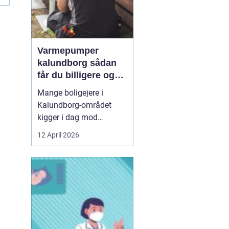
Varmepumper
kalundborg sådan
får du billigere og
mere bæredygtig
Mange boligejere i
varme
Kalundborg-området
kigger i dag mod
varmepumper som en
12 April 2026
vej til lavere
varmeregning og et mere
behageligt indeklima.
Priserne på energi
svinger, kravene til CO2-
reduktion stiger, og
gamle elradiatorer, olie-
og pillefyr bliver både ...