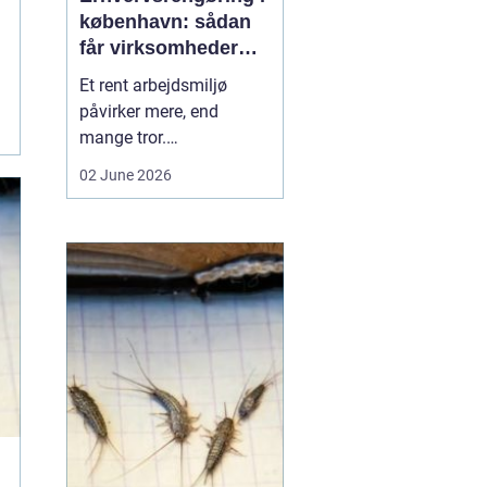
københavn: sådan
får virksomheder
mere ud af
Et rent arbejdsmiljø
hverdagen
påvirker mere, end
mange tror.
Medarbejdernes trivsel,
02 June 2026
kundernes
førstehåndsindtryk og
virksomhedens
omdømme hænger tæt
sammen med, hvordan
kontorer, fællesarealer
og ejendomme bliver
holdt. Når vi taler om
erhvervsrengøring købe...