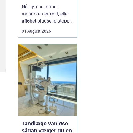
varme og sanitet
Når rørene larmer,
radiatoren er kold, eller
afløbet pludselig stopper
til, opdager man hurtigt,
01 August 2026
hvor vigtig en
driftssikker VVS-løsning
er i hverdagen. I Faxe og
omegn spiller de lokale
VVS-installatører en
central rolle for både
boligejere og virks...
Tandlæge vanløse
sådan vælger du en