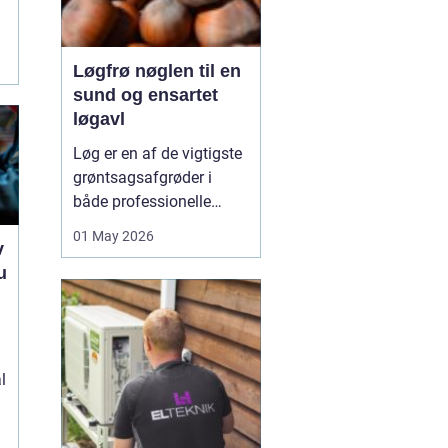
Løgfrø nøglen til en
sund og ensartet
løgavl
Løg er en af de vigtigste
grøntsagsafgrøder i
både professionelle
køkkenhaver og større
01 May 2026
v
landbrugsproduktioner.
u
Kvaliteten af løgene
starter med kvaliteten af
e
Løgfrø
, og små forskelle
i frøets sundhed,
sortsege...
l