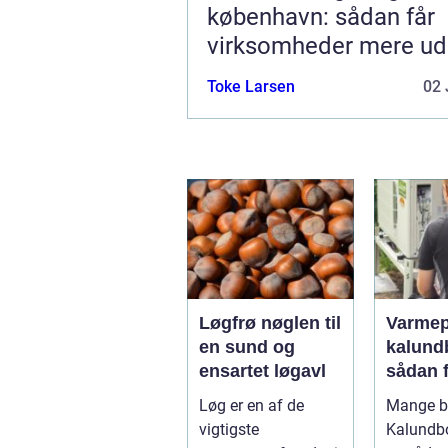
københavn: sådan får
virksomheder mere ud
hverdagen
Toke Larsen
02 
Løgfrø nøglen til
Varme
en sund og
kalund
ensartet løgavl
sådan 
billige
Løg er en af de
Mange bo
mere
vigtigste
Kalundb
bæredy