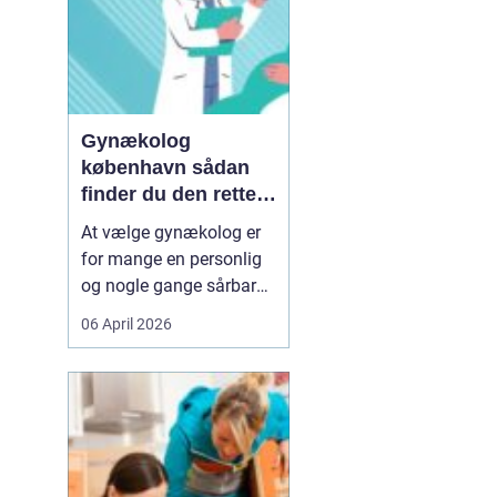
Gynækolog
københavn sådan
finder du den rette
specialist
At vælge gynækolog er
for mange en personlig
og nogle gange sårbar
beslutning. Man skal
06 April 2026
både føle sig tryg, hørt
og taget alvorligt. I en
storby som København
kan det være svært at
danne sig overblik over
de mange muligheder,