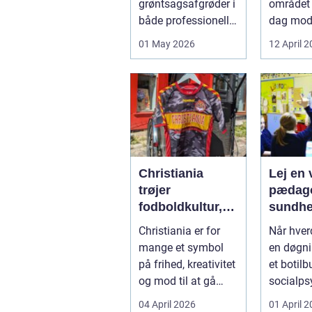
grøntsagsafgrøder i
området 
varme
både professionelle
dag mo
køkkenhaver og
varmep
01 May 2026
12 April 
større
en vej til
landbrugspro...
varmereg
Christiania
Lej en v
trøjer
pædago
fodboldkultur,
sundhed så
frihed og fanstil
får du 
Christiania er for
Når hve
i ét
hjælp
mange et symbol
en døgni
på frihed, kreativitet
et botilbu
og mod til at gå
socialps
egne veje. Den
pludseli
04 April 2026
01 April 