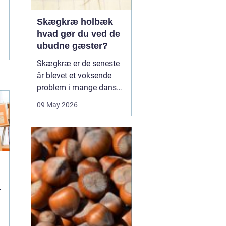
Skægkræ holbæk
hvad gør du ved de
ubudne gæster?
Skægkræ er de seneste
år blevet et voksende
problem i mange danske
byer, og Holbæk er ingen
09 May 2026
undtagelse. De små,
langstrakte insekter
dukker ofte op i nye
boliger, renoverede
lejligheder og
parcelhuse, hvor de
langsomt breder sig fra
rum til rum. Mang...