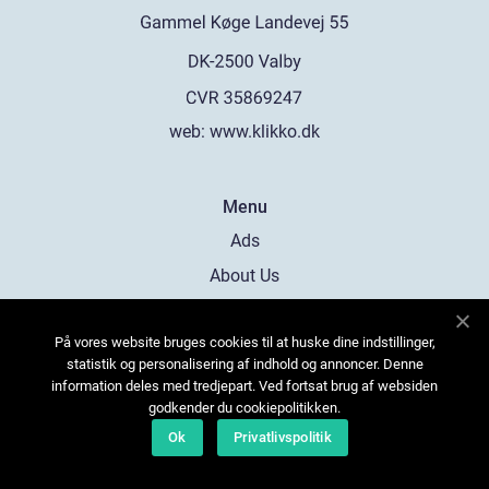
web:
www.klikko.dk
Menu
Ads
About Us
Cookies
På vores website bruges cookies til at huske dine indstillinger,
Contact
statistik og personalisering af indhold og annoncer. Denne
Sitemap
information deles med tredjepart. Ved fortsat brug af websiden
godkender du cookiepolitikken.
Ok
Privatlivspolitik