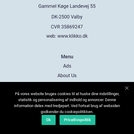
web:
www.klikko.dk
Menu
Ads
About Us
Cookies
På vores website bruges cookies til at huske dine indstillinger,
Contact
statistik og personalisering af indhold og annoncer. Denne
Sitemap
information deles med tredjepart. Ved fortsat brug af websiden
godkender du cookiepolitikken.
Ok
Privatlivspolitik