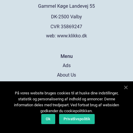
web:
www.klikko.dk
Menu
Ads
About Us
Cookies
På vores website bruges cookies til at huske dine indstillinger,
Contact
statistik og personalisering af indhold og annoncer. Denne
Sitemap
information deles med tredjepart. Ved fortsat brug af websiden
godkender du cookiepolitikken.
Ok
Privatlivspolitik