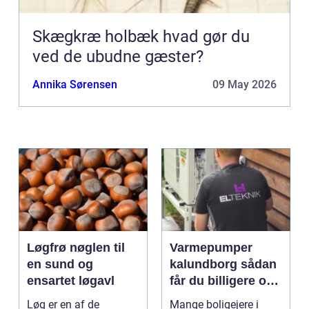
Skægkræ holbæk hvad gør du
ved de ubudne gæster?
Annika Sørensen
09 May 2026
Løgfrø nøglen til
Varmepumper
en sund og
kalundborg sådan
ensartet løgavl
får du billigere og
mere bæredygtig
Løg er en af de
Mange boligejere i