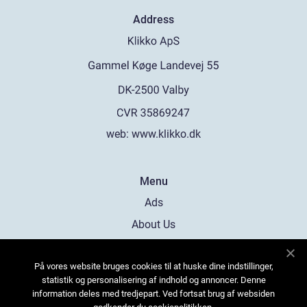
Address
web:
www.klikko.dk
Menu
Ads
About Us
Cookies
På vores website bruges cookies til at huske dine indstillinger,
Contact
statistik og personalisering af indhold og annoncer. Denne
Sitemap
information deles med tredjepart. Ved fortsat brug af websiden