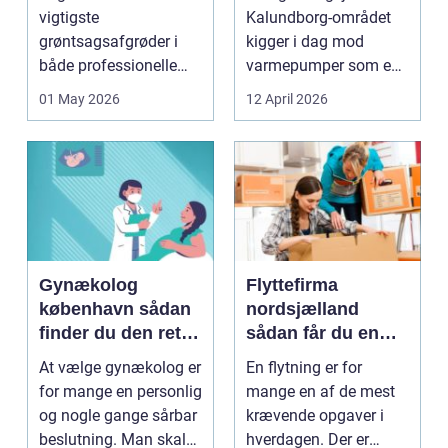
varme
vigtigste
Kalundborg-området
grøntsagsafgrøder i
kigger i dag mod
både professionelle
varmepumper som en
køkkenhaver og større
vej til lavere
01 May 2026
12 April 2026
landbrugspro...
varmeregnin...
Gynækolog
Flyttefirma
københavn sådan
nordsjælland
finder du den rette
sådan får du en
specialist
tryg og effektiv
At vælge gynækolog er
En flytning er for
flytning
for mange en personlig
mange en af de mest
og nogle gange sårbar
krævende opgaver i
beslutning. Man skal
hverdagen. Der er