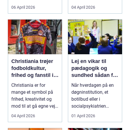
både føle si...
meget at holde styr på,
06 April 2026
04 April 2026
...
Christiania trøjer
Lej en vikar til
fodboldkultur,
pædagogik og
frihed og fanstil i
sundhed sådan får
ét
du den rette hjælp
Christiania er for
Når hverdagen på en
mange et symbol på
døgninstitution, et
frihed, kreativitet og
botilbud eller i
mod til at gå egne veje.
socialpsykiatrien
Den samme ånd ...
pludselig ændrer sig,
04 April 2026
01 April 2026
kan...