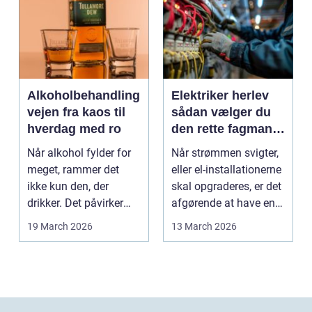
Alkoholbehandling
Elektriker herlev
vejen fra kaos til
sådan vælger du
hverdag med ro
den rette fagmand
til dine el-opgaver
Når alkohol fylder for
Når strømmen svigter,
meget, rammer det
eller el-installationerne
ikke kun den, der
skal opgraderes, er det
drikker. Det påvirker
afgørende at have en
også familie, arbej...
pålidel...
19 March 2026
13 March 2026